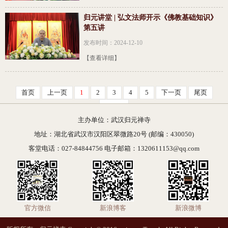
归元讲堂 | 弘文法师开示《佛教基础知识》
第五讲
发布时间：2024-12-10
【查看详细】
首页
上一页
1
2
3
4
5
下一页
尾页
1
/5/84
主办单位：武汉归元禅寺
地址：湖北省武汉市汉阳区翠微路20号 (邮编：430050)
客堂电话：027-84844756 电子邮箱：1320611153@qq.com
官方微信
新浪博客
新浪微博