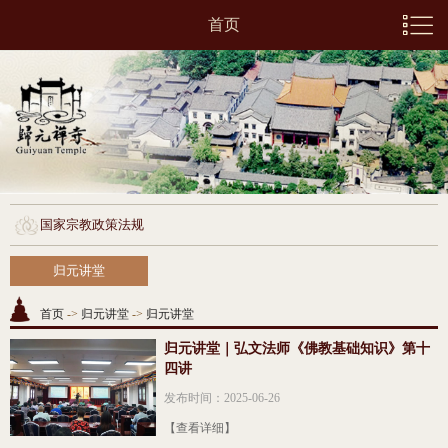
首页
国家宗教政策法规
归元讲堂
首页
->
归元讲堂
->
归元讲堂
归元讲堂｜弘文法师《佛教基础知识》第十
四讲
发布时间：2025-06-26
【查看详细】