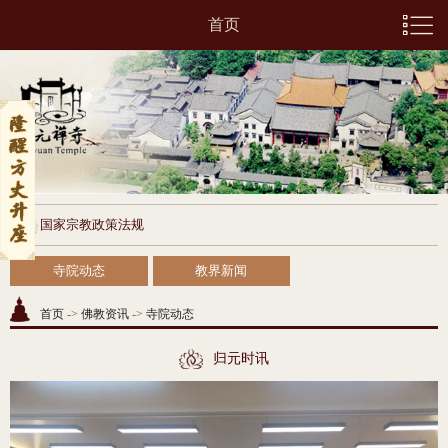
首页
国家宗教政策法规
寺院动态
教界新闻
首页
->
佛教资讯
->
寺院动态
归元时讯