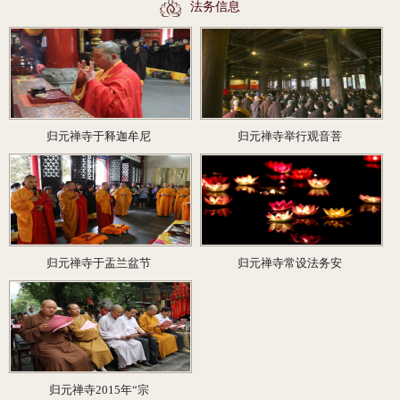
法务信息
归元禅寺于释迦牟尼
归元禅寺举行观音菩
归元禅寺于盂兰盆节
归元禅寺常设法务安
归元禅寺2015年“宗