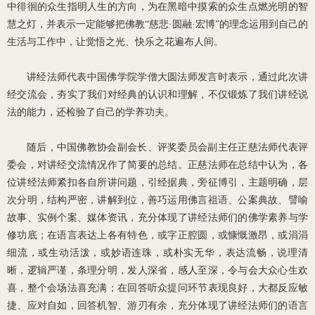
中徘徊的众生指明人生的方向，为在黑暗中摸索的众生点燃光明的智
慧之灯，并表示一定能够把佛教“慈悲·圆融·宏博”的理念运用到自己的
生活与工作中，让觉悟之光、快乐之花遍布人间。
讲经法师代表中国佛学院学僧大圆法师发言时表示，通过此次讲
经交流会，夯实了我们对经典的认识和理解，不仅锻炼了我们讲经说
法的能力，还检验了自己的学养功夫。
随后，中国佛教协会副会长、评奖委员会副主任正慈法师代表评
委会，对讲经交流情况作了简要的总结。正慈法师在总结中认为，各
位讲经法师紧扣各自所讲问题，引经据典，旁征博引，主题明确，层
次分明，结构严密，讲解到位，善巧运用佛言祖语、公案典故、譬喻
故事、实例个案、媒体资讯，充分体现了讲经法师们的佛学素养与学
修功底；在语言表达上各有特色，或字正腔圆，或慷慨激昂，或涓涓
细流，或生动活泼，或妙语连珠，或朴实无华，表达流畅，说理清
晰，逻辑严谨，条理分明，发人深省，感人至深，令与会大众心生欢
喜，整个会场法喜充满；在回答听众提问环节表现良好，大都反应敏
捷、应对自如，回答机智、游刃有余，充分体现了讲经法师们的语言