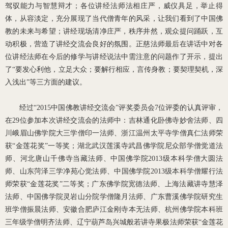
驾驭能力与智慧辩才；各位讲经法师法相庄严，威仪具足，举止得
体，从容淡定，充分展现了当代僧青年的风采，让我们看到了中国佛
教的未来与希望；讲经现场清净庄严，秩序井然，观众提问踊跃，互
动积极，营造了讲经交流会良好的氛围。正慈法师最后在讲话中对各
位讲经法师在今后的修学与讲经说法中需注意的问题作了开示，提出
了“要发心利他，立足大众；要解行相应，言传身教；要契理契机，深
入浅出”等三方面的建议。
经过“2015中国佛教讲经交流会”评奖委员会7位评委的认真评审，
在29位参加本次讲经交流会的法师中：吉林通化卧佛寺妙舍法师、四
川峨眉山佛学院大三学僧印一法师、浙江温州太平寺学僧真仁法师荣
获“金莲花奖”一等奖；湖北武汉莲溪寺武昌佛学院尼众部学僧觉道法
师、河北唐山千佛寺当藏法师、中国佛学院2013级本科学僧大圆法
师、山东菏泽三学净苑心觉法师、中国佛学院2013级本科学僧耀行法
师荣获“金莲花奖”二等奖；广东佛学院宽德法师、上海法藏讲寺慧泽
法师、中国佛学院灵岩山分院学僧隆月法师、广东曹溪佛学院研究生
班学僧振晨法师、安徽合肥庐江金刚寺本无法师、杭州佛学院本科班
三年级学僧明齐法师、辽宁葫芦岛兴城般若讲寺果极法师荣获“金莲花