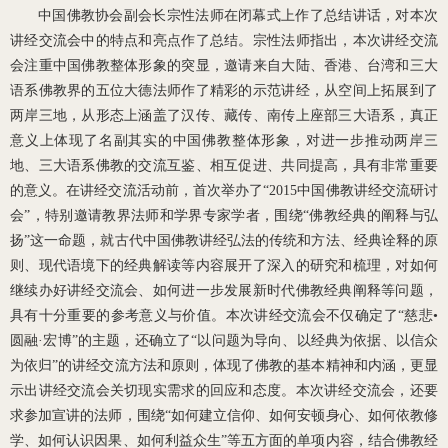
中国佛教协会副会长宗性法师在闭幕式上作了总结讲话，对本次
讲经交流会中的特点和亮点作了总结。宗性法师指出，本次讲经交流
会注重中国佛教整体形象的突显，邀请来自大陆、香港、台湾和三大
语系佛教界的五位大德法师作了精彩的示范讲经，从空间上拓展到了
两岸三地，从形态上涵盖了汉传、藏传、南传上座部三大语系，真正
意义上体现了名副其实的中国佛教整体形象，对进一步推动两岸三
地、三大语系佛教的交流互鉴、相互促进、共同提高，具有非常重要
的意义。在讲经交流活动前，首次举办了“2015中国佛教讲经交流研讨
会”，特别邀请教界法师和学界专家学者，围绕“佛教经典的阐释与弘
扬”这一命题，就古代中国佛教讲经弘法的传统和方法、经典诠释的原
则、现代语境下的经典解读等内容展开了深入的研究和梳理，对如何
继续办好讲经交流会、如何进一步发展新时代佛教经典阐释等问题，
具有十分重要的参考意义与价值。本次讲经交流会不仅确定了“慈悲•
圆融·宏博”的主题，还确立了“以问题为导向、以经典为依据、以信众
为依归”的讲经交流方法和原则，体现了佛教的基本精神和内涵，更显
示出讲经交流会关切现实需求的回应和态度。本次讲经交流会，还要
求参加宣讲的法师，围绕“如何建立信仰、如何安顿身心、如何依教修
学、如何认识因果、如何利益众生”等五方面的单项内容，结合佛教经