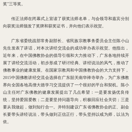
奖”三等奖。
传正法师在闭幕式上宣读了获奖法师名单，与会领导和嘉宾分别
向获奖法师颁发了奖牌和获奖证书，并向他们表示祝贺。
广东省委统战部常务副部长、省民族宗教事务委员会主任陈小山
先生发表了讲话，对本次讲经交流会的成功举办表示祝贺。他指出，
近年来，在中国佛教协会的倡导引领和大力推动下，广东各地持续开
展了讲经交流活动，初步形成了研讨经典、讲经说法的风气，推动了
佛教事业的健康发展。在国家宗教局和中国佛教协会的大力支持下，
2015中国佛教讲经交流会选择在广东韶关南华禅寺举办，为广东佛教
界向全国各地高僧大德学习交流提供了一个很好的平台和契机。陈小
山主任对广东佛教的健康发展提出了几点希望：一是要发扬优良传
统，坚持爱国爱教；二是要坚持问题导向，积极回应社会关切；三是
要从我做起，做到知行合一。并特别建议广东省佛教协会的正、副会
长要带头讲经说法，带头做到正信正行，带头坚持以戒为师，以法为
依。