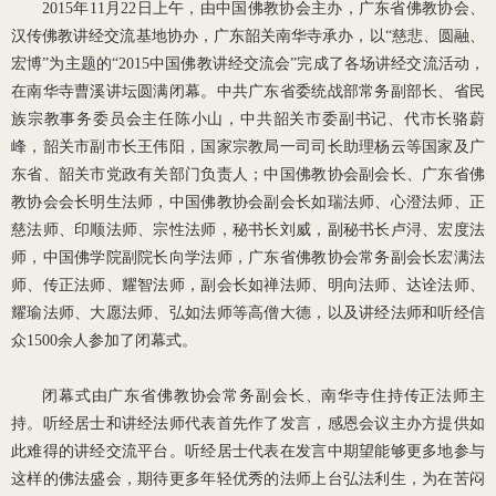
2015年11月22日上午，由中国佛教协会主办，广东省佛教协会、
汉传佛教讲经交流基地协办，广东韶关南华寺承办，以“慈悲、圆融、
宏博”为主题的“2015中国佛教讲经交流会”完成了各场讲经交流活动，
在南华寺曹溪讲坛圆满闭幕。中共广东省委统战部常务副部长、省民
族宗教事务委员会主任陈小山，中共韶关市委副书记、代市长骆蔚
峰，韶关市副市长王伟阳，国家宗教局一司司长助理杨云等国家及广
东省、韶关市党政有关部门负责人；中国佛教协会副会长、广东省佛
教协会会长明生法师，中国佛教协会副会长如瑞法师、心澄法师、正
慈法师、印顺法师、宗性法师，秘书长刘威，副秘书长卢浔、宏度法
师，中国佛学院副院长向学法师，广东省佛教协会常务副会长宏满法
师、传正法师、耀智法师，副会长如禅法师、明向法师、达诠法师、
耀瑜法师、大愿法师、弘如法师等高僧大德，以及讲经法师和听经信
众1500余人参加了闭幕式。
闭幕式由广东省佛教协会常务副会长、南华寺住持传正法师主
持。听经居士和讲经法师代表首先作了发言，感恩会议主办方提供如
此难得的讲经交流平台。听经居士代表在发言中期望能够更多地参与
这样的佛法盛会，期待更多年轻优秀的法师上台弘法利生，为在苦闷