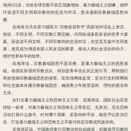
海涛
6
日说，当前全球宗教不容忍现象增加，暴力极端主义猖獗，他呼
吁促进不同文明和宗教间的交流与对话，坚决遏制宗教极端思想传
播。
吴海涛当天在第
70
届联大“宗教促进和平”高级别对话会上发言。
他说，不同文明、不同宗教汇聚交融，共同组成多彩多姿的世界大家
庭。应促进不同文明、不同宗教间的交流对话，在交流互鉴中共同发
展，使其成为增进各国人民友谊的桥梁，推动人类社会进步的动力，
维护世界和平的纽带。
吴海涛说，宗教极端思想不是宗教，是暴力极端主义的思想基
础。各国应加强对宗教信众、特别是青年信众的正面引导，帮助他们
有效抵御宗教极端思想的侵害。应加强网络监管，坚决打击利用网络
和社交媒体传播宗教极端思想，确保青少年接受温和、理性的观念和
主张。
在打击暴力极端主义和恐怖主义方面，吴海涛说，国际社会应坚
持统一标准，对暴力极端主义和恐怖主义零容忍、无差别。无论恐怖
活动打着什么旗号、针对哪个国家、采取何种手段，都应予以坚决打
击。打击暴力极端主义和恐怖主义不能与特定宗教或民族挂钩。
吴海涛还说，中国政府奉行宗教信仰自由政策，积极倡导宗教间