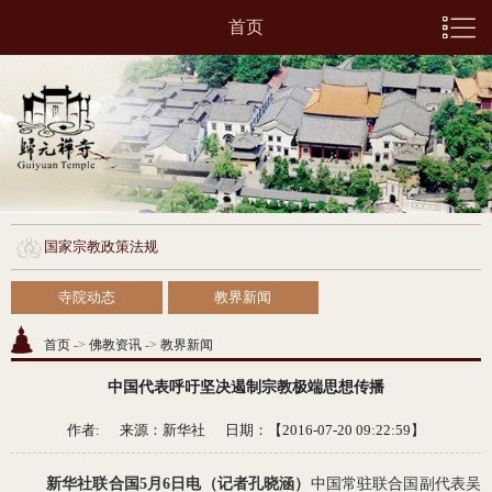
首页
国家宗教政策法规
寺院动态
教界新闻
首页
->
佛教资讯
->
教界新闻
中国代表呼吁坚决遏制宗教极端思想传播
作者: 来源：
新华社
日期：【2016-07-20 09:22:59】
新华社联合国
5
月
6
日电（记者孔晓涵）
中国常驻联合国副代表吴