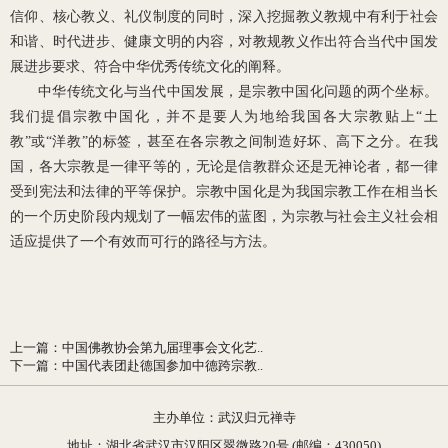
信仰、核心教义、礼仪制度的同时，深入挖掘教义教规中有利于社会
和谐、时代进步、健康文明的内容，对教规教义作出符合当代中国发
展进步要求、符合中华优秀传统文化的阐释。
中华传统文化与当代中国发展，是宗教中国化问题的两个坐标。
我们提倡宗教中国化，并不是要人为地给我国各大宗教贴上“土
教”或“洋教”的标签，甚至在各宗教之间制造好坏、高下之分。在我
国，各大宗教是一律平等的，无论是信教群众还是无神论者，都一律
受到宪法和法律的平等保护。宗教中国化是为我国宗教工作在相当长
的一个历史阶段内规划了一幅宏伟的蓝图，为宗教与社会主义社会相
适应提供了一个有效而可行的路径与方法。
上一篇
：
中国佛教协会第九届理事会文化艺..
下一篇
：
中国代表团赴德国参加中德跨宗教..
主办单位：武汉归元禅寺
地址：湖北省武汉市汉阳区翠微路20号 (邮编：430050)