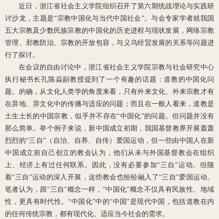
近日，浙江省社会主义学院组织召开了第六期统战理论与实践研
讨沙龙，主题是“宗教中国化与当代中国社会”。与会专家学者就我国
五大宗教及少数民族宗教的中国化的历史进程与现状发展，网络宗教
管理、邪教防治、宗教的开放包容，与义乌经贸发展的关系等问题进
行了探讨。
在会议的自由讨论中，浙江省社会主义学院宗教与社会研究中心
执行秘书长孔陈焱副教授提到了一个有趣的话题：道教的中国化问
题。的确，从文化人类学的角度来看，只有外来文化、外来宗教才有
在异地、异文化中的传播与适应的问题；而且在一般人看来，道教是
土生土长的中国宗教，似乎并不存在“中国化”的问题。但问题并没有
那么简单。举个例子来说，新中国成立初期，我国基督教界开展轰轰
烈烈的“三自”（自治、自养、自传）爱国运动，但一些由中国人在新
中国成立前自己创立的教会认为，他们从未与外国基督教会在组织
上、经济上有过任何联系。因此，没有必要参加“三自”运动。但随
着“三自”运动的深入开展，这些教会也纷纷融入了“三自”爱国运动。
笔者认为，跟“三自”概念一样，“中国化”概念不仅具有民族性、地域
性，更具有时代性。“中国化”中的“中国”是现代中国，包括道教在内
的任何传统宗教，都有现代化、适应当今社会的需求。