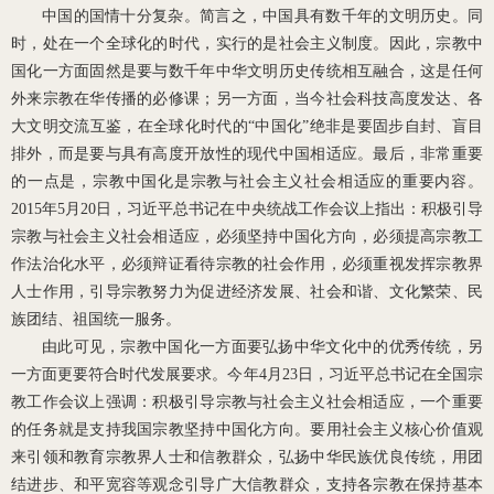
中国的国情十分复杂。简言之，中国具有数千年的文明历史。同
时，处在一个全球化的时代，实行的是社会主义制度。因此，宗教中
国化一方面固然是要与数千年中华文明历史传统相互融合，这是任何
外来宗教在华传播的必修课；另一方面，当今社会科技高度发达、各
大文明交流互鉴，在全球化时代的“中国化”绝非是要固步自封、盲目
排外，而是要与具有高度开放性的现代中国相适应。最后，非常重要
的一点是，宗教中国化是宗教与社会主义社会相适应的重要内容。
2015
年
5
月
20
日，习近平总书记在中央统战工作会议上指出：积极引导
宗教与社会主义社会相适应，必须坚持中国化方向，必须提高宗教工
作法治化水平，必须辩证看待宗教的社会作用，必须重视发挥宗教界
人士作用，引导宗教努力为促进经济发展、社会和谐、文化繁荣、民
族团结、祖国统一服务。
由此可见，宗教中国化一方面要弘扬中华文化中的优秀传统，另
一方面更要符合时代发展要求。今年
4
月
23
日，习近平总书记在全国宗
教工作会议上强调：积极引导宗教与社会主义社会相适应，一个重要
的任务就是支持我国宗教坚持中国化方向。要用社会主义核心价值观
来引领和教育宗教界人士和信教群众，弘扬中华民族优良传统，用团
结进步、和平宽容等观念引导广大信教群众，支持各宗教在保持基本