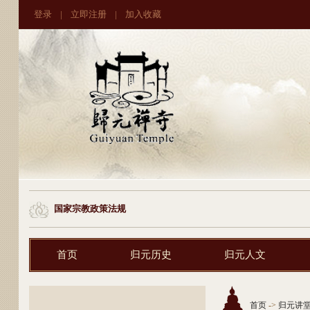
登录
|
立即注册
|
加入收藏
国家宗教政策法规
首页
归元历史
归元人文
首页
->
归元讲