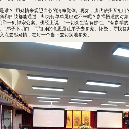
是谁？”用疑情来观照自心的清净觉体。再如，唐代蕲州五祖山
角和四肢都能通过，却为何单单尾巴过不来呢？参禅悟道的对象
举一则禅宗公案。佛经上说：“一切众生皆有佛性。”有参学的
。”弟子不明白，而祖师的意思是让弟子去参究、怀疑，寻找答
入点去起疑情，在每一个当下去切实地参究。