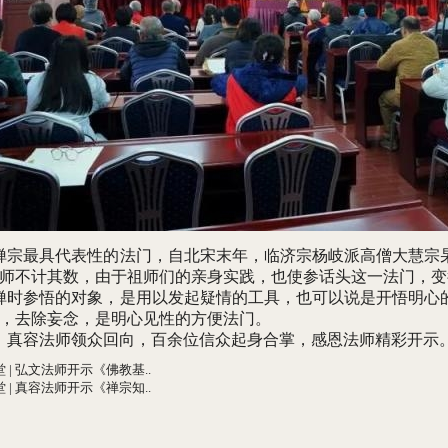
宗最具代表性的法门，自北宋末年，临济宗杨岐派高僧大慧宗
师不计其数，由于祖师们的亲身实践，也使参话头这一法门，变
时参悟的对象，是用以发起疑情的工具，也可以说是开悟明心
，去除妄念，是明心见性的方便法门。
，真容法师领众回向，百余位信众起身合掌，感恩法师精彩开示
 | 弘文法师开示《佛教基..
 | 真容法师开示《禅宗知..