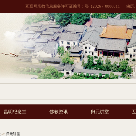
互联网宗教信息服务许可证编号：鄂（2026）0000011
佛历:
昌明纪念堂
佛教资讯
归元讲堂
堂
->
归元讲堂