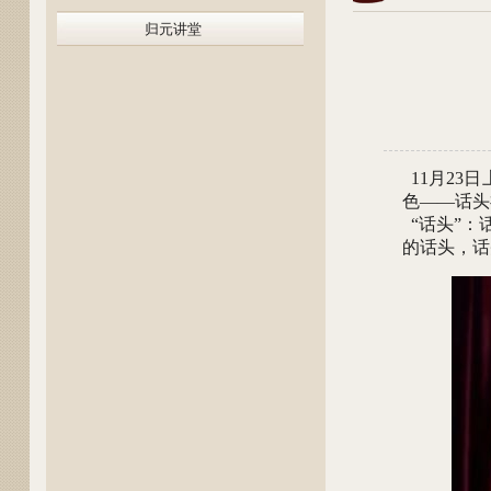
归元讲堂
11月23
色——话头
“话头”：
的话头，话