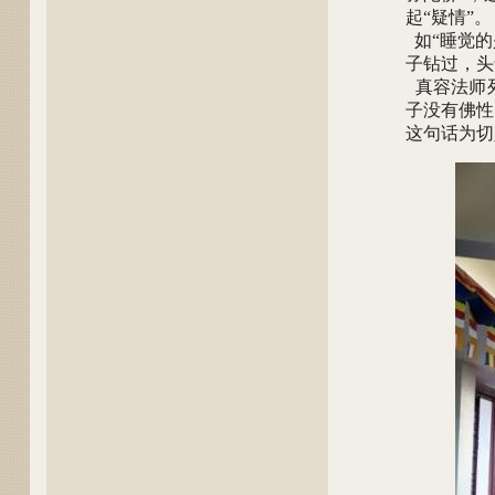
起“疑情”。
如“睡觉的
子钻过，头
真容法师列
子没有佛性
这句话为切