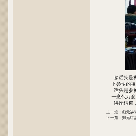
参话头是禅
下参悟的祖
话头是参禅
一念代万念
讲座结束
上一篇
：
归元讲堂
下一篇
：
归元讲堂