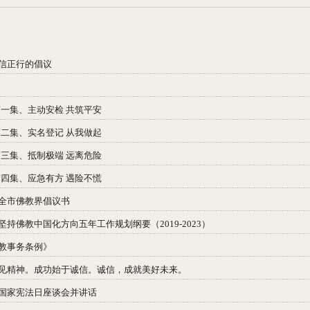
信正行的倡议
第一集、主动安检 共筑平安
第二集、实名登记 从我做起
第三集、抵制极端 远离危险
第四集、应急有方 遇险不慌
全市佛教界倡议书
持佛教中国化方向五年工作规划纲要（2019-2023）
教事务条例》
见精神。成功始于诚信。诚信，成就美好未来。
国家宪法日座谈会并讲话