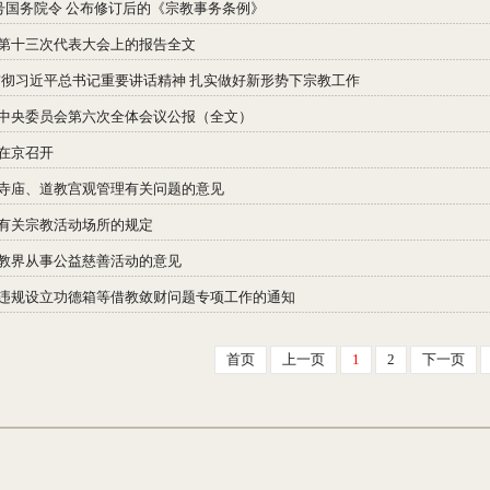
6号国务院令 公布修订后的《宗教事务条例》
第十三次代表大会上的报告全文
贯彻习近平总书记重要讲话精神 扎实做好新形势下宗教工作
中央委员会第六次全体会议公报（全文）
在京召开
寺庙、道教宫观管理有关问题的意见
有关宗教活动场所的规定
教界从事公益慈善活动的意见
违规设立功德箱等借教敛财问题专项工作的通知
首页
上一页
1
2
下一页