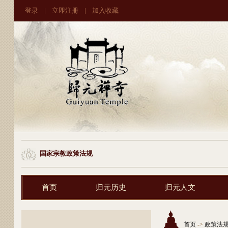
登录
|
立即注册
|
加入收藏
国家宗教政策法规
首页
归元历史
归元人文
首页
->
政策法