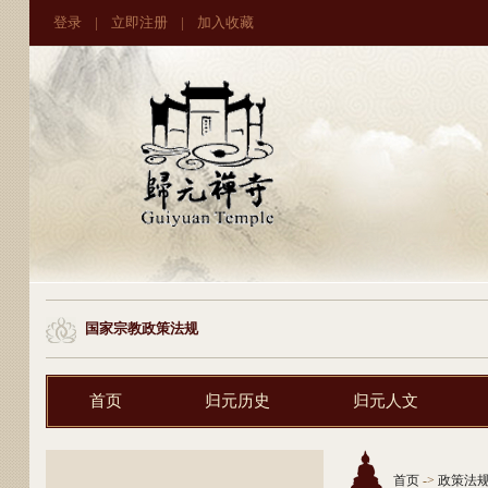
登录
|
立即注册
|
加入收藏
国家宗教政策法规
首页
归元历史
归元人文
首页
->
政策法