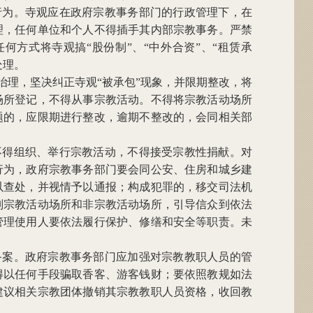
行为。寺观应在政府宗教事务部门的行政管理下，在
理，任何单位和个人不得插手其内部宗教事务。严禁
何方式将寺观搞“股份制”、“中外合资”、“租赁承
处理。
治理，坚决纠正寺观“被承包”现象，并限期整改，将
场所登记，不得从事宗教活动。不得将宗教活动场所
题的，应限期进行整改，逾期不整改的，会同相关部
不得组织、举行宗教活动，不得接受宗教性捐献。对
行为，政府宗教事务部门要会同公安、住房和城乡建
以查处，并视情予以通报；构成犯罪的，移交司法机
别宗教活动场所和非宗教活动场所，引导信众到依法
管理使用人要依法履行保护、修缮和安全等职责。未
备案。政府宗教事务部门应加强对宗教教职人员的管
得以任何手段骗取香客、游客钱财；要依照教规如法
建议相关宗教团体撤销其宗教教职人员资格，收回教