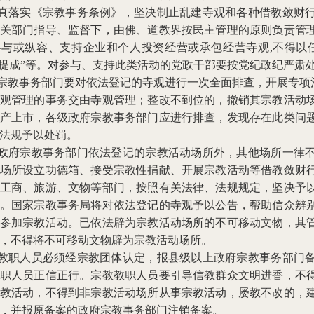
认真落实《宗教事务条例》，坚决制止乱建寺观和各种借教敛财
关部门指导、监督下，由佛、道教界按民主管理的原则负责管
与或纵容、支持企业和个人投资经营或承包经营寺观,不得以任
红提成”等。对参与、支持此类活动的党政干部要按党纪政纪严肃
府宗教事务部门要对依法登记的寺观进行一次全面排查，开展专项
观管理的事务交由寺观管理；整改不到位的，撤销其宗教活动
产上市，各级政府宗教事务部门应进行排查，发现存在此类问
法规予以处罚。
经政府宗教事务部门依法登记的宗教活动场所外，其他场所一律
场所设立功德箱、接受宗教性捐献、开展宗教活动等借教敛财
工商、旅游、文物等部门，按照有关法律、法规规定，坚决予
。国家宗教事务局将对依法登记的寺观予以公告，帮助信众辨
参加宗教活动。已依法辟为宗教活动场所的不可移动文物，其
，不得将不可移动文物辟为宗教活动场所。
教教职人员必须经宗教团体认定，报县级以上政府宗教事务部门
职人员正信正行。宗教教职人员要引导信教群众文明进香，不
教活动，不得到非宗教活动场所从事宗教活动，屡教不改的，
，并报原备案的政府宗教事务部门注销备案。