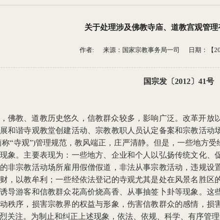
关于处理涉及佛教寺庙、道教宫观管理
作者: 来源：
国家宗教事务局一司
日期：【2016-
国宗发〔2012〕41号
，佛教、道教历史悠久，信教群众较多，影响广泛。改革开放以
展和谐寺观教堂创建活动、宗教教职人员认定备案和宗教活动
简称“寺观”)管理规范，教风端正，庄严清静。但是，一些地方受
现象。主要表现为：一些地方、企业和个人以弘扬传统文化、
的非宗教活动场所雇用假僧假道，非法从事宗教活动，违规设
财，以教牟利；一些经依法登记的寺观尤其是处在风景名胜区
诱导游客和信教群众花高价烧高香、从事抽签卜卦等现象。这
动秩序，损害宗教界的权益与形象，伤害信教群众的感情，损
烈关注。为制止和纠正上述现象，依法、依规、科学、有序管理