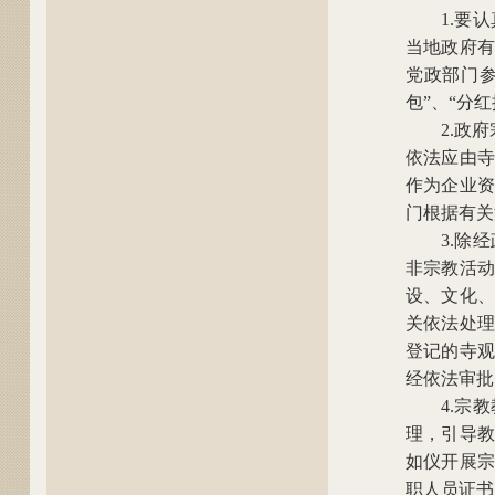
1.要
当地政府有
党政部门参
包”、“分
2.政
依法应由寺
作为企业资
门根据有关
3.除
非宗教活动
设、文化、
关依法处理
登记的寺观
经依法审批
4.宗
理，引导教
如仪开展宗
职人员证书