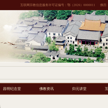
互联网宗教信息服务许可证编号：鄂（2026）0000011
佛历:
昌明纪念堂
佛教资讯
归元讲堂
规