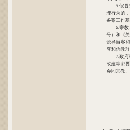
5.假
理行为的，
备案工作基
6.宗
号）和《关
诱导游客和
客和信教群
7.政
改建等都要
会同宗教、