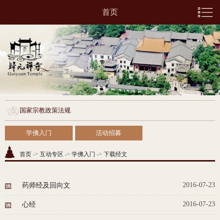
首页
国家宗教政策法规
学佛入门
活动招募
首页
->
互动专区
->
学佛入门
->
下载经文
2016-07-23
药师经及回向文
2016-07-23
心经