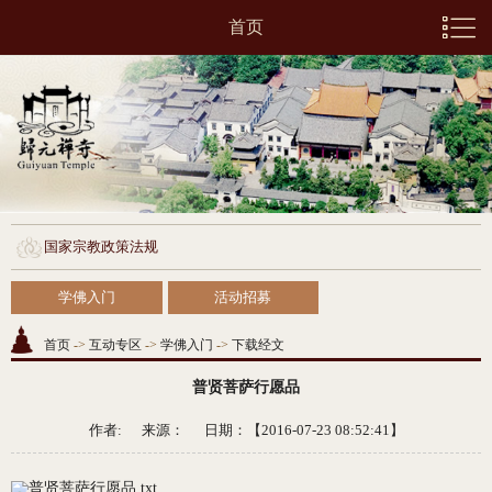
首页
国家宗教政策法规
学佛入门
活动招募
首页
->
互动专区
->
学佛入门
->
下载经文
普贤菩萨行愿品
作者: 来源：
日期：【2016-07-23 08:52:41】
普贤菩萨行愿品.txt