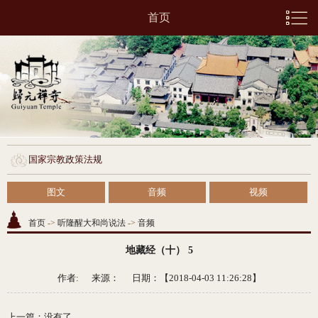
首页
国家宗教政策法规
图文
音频
视频
首页
->
听隆醒大和尚说法
->
音频
地藏经（十） 5
作者: 来源：
日期：【2018-04-03 11:26:28】
上一篇
：
没有了