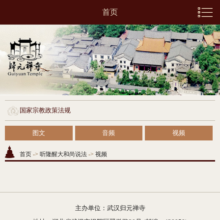
首页
国家宗教政策法规
图文
音频
视频
首页
->
听隆醒大和尚说法
->
视频
主办单位：武汉归元禅寺