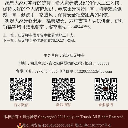
感恩大家对本寺的护持，请大家养成良好的个人卫生习惯，
保持良好的个人防护意识，养成随身携带口罩，科学规范佩
戴口罩，勤洗手，常通风，保持安全社交距离的习惯。
祈愿大家身心安乐、福慧增长、六时吉祥！认供佛像、供灯
祈福等均可致电客堂，客堂电话：84844756。
上一篇
：
归元禅寺僧众集中收看党的二十大..
下一篇
：
归元禅寺常住法师参加2022年汉阳..
主办单位：武汉归元禅寺
地址：湖北省武汉市汉阳区翠微路20号 (邮编：430050)
客堂电话：027-84844756 电子邮箱：1320611153@qq.com
官方微信
新浪博客
新浪微博
版权所有：归元禅寺 Copyright© 2016 guiyuan Temple All Rights Reserved.
鄂公网安备 42010502000188号
鄂ICP备11017757号-1