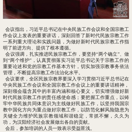
会议指出，习近平总书记在中央民族工作会议和全国宗教工
作会议上发表的重要讲话，深刻回答了新时代民族宗教工作
一系列重大理论和实践问题，为做好新时代民族宗教工作指
明了前进方向、提供了根本遵循。
会议强调，扎实推进民族宗教工作，要坚持“两个确立”、做
到“两个维护”，认真贯彻落实习近平总书记关于宗教工作的
重要论述和党的宗教工作基本方针，切实加强宗教事务依法
管理，不断提高宗教工作法治化水平。
会议要求，全区民族宗教界要深入学习贯彻习近平总书记在
中央民族工作会议和全国宗教工作会议上的重要讲话精神，
深刻领会蕴含其中的丰富内涵和核心要义，切实增强做好新
时代民族宗教工作的责任感使命感；要把握工作重点，以铸
牢中华民族共同体意识为主线做好民族工作，以坚持我国宗
教中国化方向为重点做好宗教工作，以防范化解风险隐患为
关键全力维护民族宗教领域和谐稳定，常抓不懈，久久为
功，为汉阳经济社会发展做出各自的贡献。
会后，参加培训的人员一致表示受益匪浅。