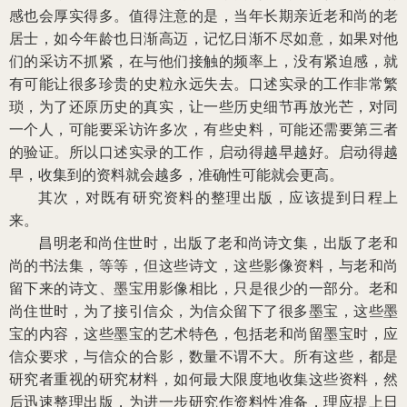
感也会厚实得多。值得注意的是，当年长期亲近老和尚的老
居士，如今年龄也日渐高迈，记忆日渐不尽如意，如果对他
们的采访不抓紧，在与他们接触的频率上，没有紧迫感，就
有可能让很多珍贵的史粒永远失去。口述实录的工作非常繁
琐，为了还原历史的真实，让一些历史细节再放光芒，对同
一个人，可能要采访许多次，有些史料，可能还需要第三者
的验证。所以口述实录的工作，启动得越早越好。启动得越
早，收集到的资料就会越多，准确性可能就会更高。
其次，对既有研究资料的整理出版，应该提到日程上
来。
昌明老和尚住世时，出版了老和尚诗文集，出版了老和
尚的书法集，等等，但这些诗文，这些影像资料，与老和尚
留下来的诗文、墨宝用影像相比，只是很少的一部分。老和
尚住世时，为了接引信众，为信众留下了很多墨宝，这些墨
宝的内容，这些墨宝的艺术特色，包括老和尚留墨宝时，应
信众要求，与信众的合影，数量不谓不大。所有这些，都是
研究者重视的研究材料，如何最大限度地收集这些资料，然
后迅速整理出版，为进一步研究作资料性准备，理应提上日