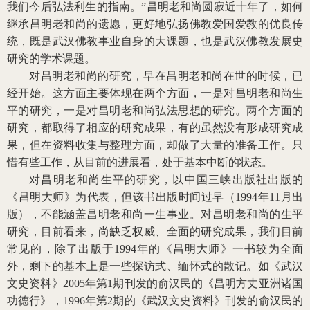
我们今后弘法利生的指南。”昌明老和尚圆寂近十年了，如何
继承昌明老和尚的遗愿，更好地弘扬佛教爱国爱教的优良传
统，既是武汉佛教事业自身的大课题，也是武汉佛教发展史
研究的学术课题。
对昌明老和尚的研究，早在昌明老和尚在世的时候，已
经开始。这方面主要体现在两个方面，一是对昌明老和尚生
平的研究，一是对昌明老和尚弘法思想的研究。两个方面的
研究，都取得了相应的研究成果，有的虽然没有形成研究成
果，但在资料收集与整理方面，却做了大量的准备工作。只
惜有些工作，从目前的进展看，处于基本中断的状态。
对昌明老和尚生平的研究，以中国三峡出版社出版的
《昌明大师》为代表，但该书出版时间过早（1994年11月出
版），不能涵盖昌明老和尚一生事业。对昌明老和尚的生平
研究，目前看来，尚缺乏权威、全面的研究成果，我们目前
常见的，除了出版于1994年的《昌明大师》一书较为全面
外，剩下的基本上是一些探访式、缅怀式的散记。如《武汉
文史资料》2005年第1期刊发的俞汉民的《昌明方丈亚洲诸国
功德行》，1996年第2期的《武汉文史资料》刊发的俞汉民的