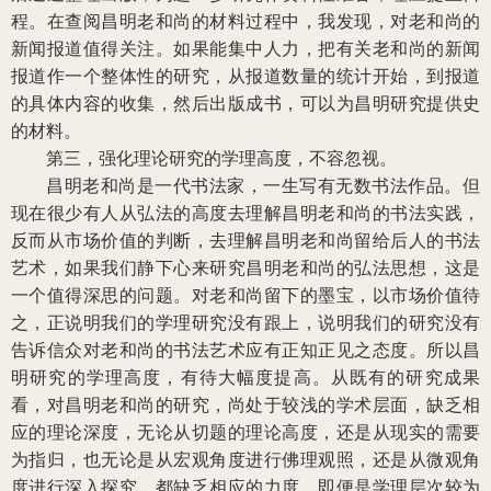
程。在查阅昌明老和尚的材料过程中，我发现，对老和尚的
新闻报道值得关注。如果能集中人力，把有关老和尚的新闻
报道作一个整体性的研究，从报道数量的统计开始，到报道
的具体内容的收集，然后出版成书，可以为昌明研究提供史
的材料。
第三，强化理论研究的学理高度，不容忽视。
昌明老和尚是一代书法家，一生写有无数书法作品。但
现在很少有人从弘法的高度去理解昌明老和尚的书法实践，
反而从市场价值的判断，去理解昌明老和尚留给后人的书法
艺术，如果我们静下心来研究昌明老和尚的弘法思想，这是
一个值得深思的问题。对老和尚留下的墨宝，以市场价值待
之，正说明我们的学理研究没有跟上，说明我们的研究没有
告诉信众对老和尚的书法艺术应有正知正见之态度。所以昌
明研究的学理高度，有待大幅度提高。从既有的研究成果
看，对昌明老和尚的研究，尚处于较浅的学术层面，缺乏相
应的理论深度，无论从切题的理论高度，还是从现实的需要
为指归，也无论是从宏观角度进行佛理观照，还是从微观角
度进行深入探究，都缺乏相应的力度。即便是学理层次较为