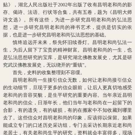
贴》，湖北人民出版社于2002年出版了收有昌明老和尚的影
存、偈诗、法语、行状等合集，共有五卷，题为《昌明大师
诗文选》。所有这些，为进一步研究昌明老和尚的弘法思
想，进一步研究昌明老和尚的禅书艺术，提供是切实的依
据，也是进一步研究昌明老和尚弘法思想的基础。
慎终追远开未来，祭先怀旧续香灯。昌明老和尚弘法一
生，为后人留下了宝贵的精神财富。昌明老和尚的一生，也
是弘法思想研究的宝库，是研究湖北佛教发展史，尤其是研
究武汉佛教发展史，无以绕开的“重镇”。
首先，史料的收集整理刻不容缓。
昌明老和尚一生接引信众无数，如何让老和尚接引信众
的生动细节，旦现于更多的信众眼前，让后人更真切地感受
老和尚的音容笑貌，是生平研究的重要内容。当年亲近昌明
老和尚的信众，日渐年长，他们当年与老和尚在一起留下的
合影，有的遗失，有的破损，有的在搬家中不知收藏到哪里
去了。这些信众对昌明老和尚的印象，应该得以保留。如果
能成立专门的口述历史采访组，专门去采访长期亲近老和尚
老居士，有关老和尚生平的研究，资料就会丰富得多，现场