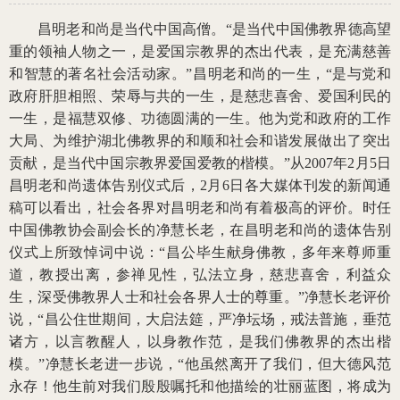
昌明老和尚是当代中国高僧。“是当代中国佛教界德高望
重的领袖人物之一，是爱国宗教界的杰出代表，是充满慈善
和智慧的著名社会活动家。”昌明老和尚的一生，“是与党和
政府肝胆相照、荣辱与共的一生，是慈悲喜舍、爱国利民的
一生，是福慧双修、功德圆满的一生。他为党和政府的工作
大局、为维护湖北佛教界的和顺和社会和谐发展做出了突出
贡献，是当代中国宗教界爱国爱教的楷模。”从2007年2月5日
昌明老和尚遗体告别仪式后，2月6日各大媒体刊发的新闻通
稿可以看出，社会各界对昌明老和尚有着极高的评价。时任
中国佛教协会副会长的净慧长老，在昌明老和尚的遗体告别
仪式上所致悼词中说：“昌公毕生献身佛教，多年来尊师重
道，教授出离，参禅见性，弘法立身，慈悲喜舍，利益众
生，深受佛教界人士和社会各界人士的尊重。”净慧长老评价
说，“昌公住世期间，大启法筵，严净坛场，戒法普施，垂范
诸方，以言教醒人，以身教作范，是我们佛教界的杰出楷
模。”净慧长老进一步说，“他虽然离开了我们，但大德风范
永存！他生前对我们殷殷嘱托和他描绘的壮丽蓝图，将成为