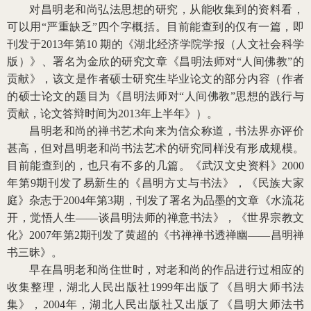
对昌明老和尚弘法思想的研究，从能收集到的资料看，
可以用“严重缺乏”四个字概括。目前能查到的仅有一篇，即
刊发于2013年第10 期的《湖北经济学院学报（人文社会科学
版）》、署名为金欣的研究文章《昌明法师对“人间佛教”的
贡献》，该文是作者硕士研究生毕业论文的部分内容（作者
的硕士论文的题目为《昌明法师对“人间佛教”思想的践行与
贡献，论文答辩时间为2013年上半年》）。
昌明老和尚的禅书艺术向来为信众称道，书法界亦评价
甚高，但对昌明老和尚书法艺术的研究同样没有形成规模。
目前能查到的，也只有不多的几篇。《武汉文史资料》2000
年第9期刊发了易新生的《昌明方丈与书法》，《民族大家
庭》杂志于2004年第3期，刊发了署名为品墨的文章《水流花
开，觉悟人生——谈昌明法师的禅意书法》，《世界宗教文
化》2007年第2期刊发了黄超的《书禅禅书透禅幽——昌明禅
书三昧》。
早在昌明老和尚住世时，对老和尚的作品进行过相应的
收集整理，湖北人民出版社1999年出版了《昌明大师书法
集》，2004年，湖北人民出版社又出版了《昌明大师法书