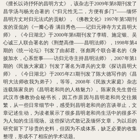
《擅长以诗抒怀的昌明方丈》，该杂志于2009年第8期刊发了
昌学汤与杨光合著的《“归元性无二，方便有多门”——缅怀
昌明方丈对归元法式的贡献》，《佛教文化》1997年第5期刊
发的亚侃的《一瓣心香 满目秀色——记归元禅寺方丈昌明大
师》，《今日湖北》于2000年第6期刊发了李晴、施定银、吴
心诚三人联合署名的《荆楚高僧——昌明法师》，1998年第4
期的《统一论坛》刊发了由郝君、张彪两个联合著名的《身
披加水，心系世事——访归元寺主持昌明法师》，2007年第1
期的《民族大家庭》刊发了署名为谭兵的文章《探访昌明大
师》，《今日湖北》于2005年Z1期刊发了陈大德写作的《昌
明大法师收我为弟子》，等等。2008年《民族大家庭》杂志
连载陈家良的《昌明老和尚的人格魅力》。陈家良先生曾任
武汉市佛教协会秘书长，因工作原因与昌明老和尚交往频
繁，从一些日常细节中，感受到昌明老和尚的言谈举止，文
章记述生动，为读者展示了很多昌明老和尚生活中的很多不
为人知的生活现场。这些探访式散记及缅怀文章，为以后的
研究留下了珍贵的史料，但因为不成体系，缺乏必要的收集
整理，形成不了相应的学术话题。