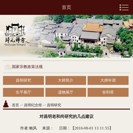
首页
国家宗教政策法规
昌明研究
大师简介
大师年谱
生平展厅
遗物展厅
舍利塔
首页
->
昌明纪念馆
->
昌明研究
对昌明老和尚研究的几点建议
作者:鲍风 来源：
日期：【2016-08-01 13:11:55】