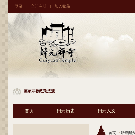
登录
|
立即注册
|
加入收藏
国家宗教政策法规
首页
归元历史
归元人文
首页
->
听隆醒