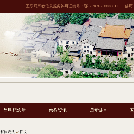
互联网宗教信息服务许可证编号：鄂（2026）0000011
佛历
昌明纪念堂
佛教资讯
归元讲堂
大和尚说法
->
图文