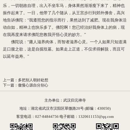
乐，一切朝政自理，出入不坐车马，身体果然渐渐瘦下来了，精神也
振作起来了。一日，他带了几个随从，从王宫步行到郊外佛舍，高兴
地告诉佛陀：“我遵照您的指示而行，果然达到了减肥。现在我身体活
动自如，精神上也快乐多了。佛陀啊！您已经治好我身体上的病，现
在我再度来请求佛陀您教我开悟心灵的妙方。”
佛陀说：“庸人滋养肉体，而智者滋养心灵。一个人如果只知道满
足口腹之欲，这是自掘坟墓。如果走上正道，不仅求得解脱，而且可
以延年益寿。”
上一篇
：
多把别人朝好处想
下一篇
：
傲慢心源自分别心
主办单位：武汉归元禅寺
地址：湖北省武汉市汉阳区翠微路20号 (邮编：430050)
客堂电话：027-84844756 电子邮箱：1320611153@qq.com