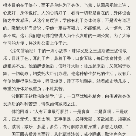
根本目的在于修心，而不是单纯
为了身体。当然，从因果规律上讲，
心态好，身体也好。人的心情好了，看待一切都是自在的，身体也会
随之生发感应。从这个角度讲，学佛有利于身体健康，不是没有道理
的。隆醒大和尚曾说，学佛一定要有毅力，不能懈怠，人一懈怠，万
事不成。这让我们想到佛陀曾讲人为什么发胖的一则公案。为了大家
学习的方便，将这则公案上传于此。
《法句譬喻经》中的一则小故事：胖得发愁之王波斯匿王恣情取
乐，目迷于色，耳乱于声，鼻着于香，口贪五味，每日饮食甘美，尚
嫌粗劣不足。他酒醉饭饱后，便呼呼大睡；睡足起来后，又沉溺于歌
舞。一切朝政，均委托大臣们办理。他这种醉生梦死的生活，没有几
年使他胖得像
头
蠢牛，呼吸短促，睡了不能翻身。站着或走动几步，
笨重的身体如载重负，不胜其苦。
波斯匿王钦敬佛陀博学广识，一日严驾城外精舍，向佛诉说身体
发胖后的种种苦楚，请教如何减肥之法。
佛陀回道：“人有五事最可肥胖：一是贪食，二是喜眠，三是欢
乐，四是无忧，五是太闲。五事俱足，必胖无疑．若欲减肥，须要减
食、减眠，减乐、多思，多劳，方可解除发胖身重，多愁之顾虑。”
国王回去后遵言而行，从此蔬菜淡饭，减少睡眠，取消声色之