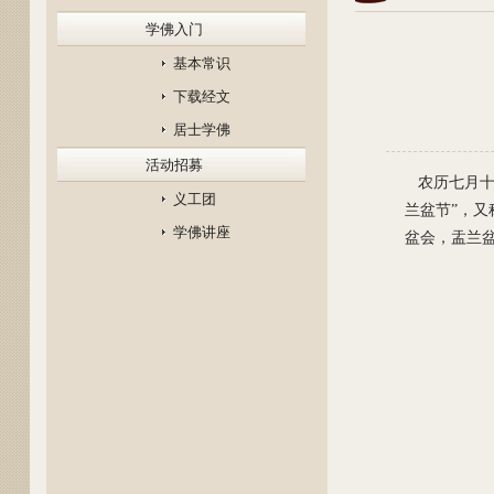
学佛入门
基本常识
下载经文
居士学佛
活动招募
农历七月十
义工团
兰盆节”，又
学佛讲座
盆会，盂兰