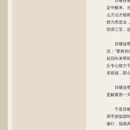
目犍连
定中醒来。
么方法才能
财力而造业
毁谤三宝，
目犍连
说：“要救
起回向来帮
丘专心致力
亲祝福，那么
目犍连
是解夏那一
于是目
用手抓饭团
修行，福德