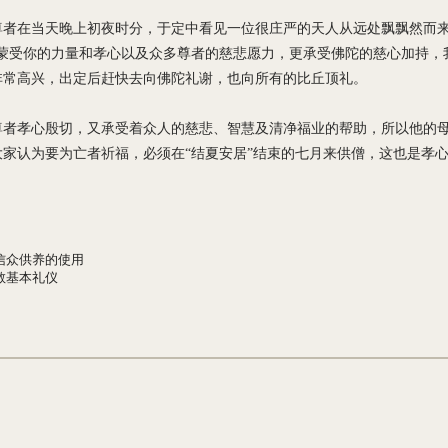
尊者在当天晚上初夜时分，于定中看见一位很庄严的天人从远处飘飘然而
“蒙受你的力量和孝心以及众多尊者的慈悲愿力，更承受佛陀的慈心加持，
非常高兴，出定后赶快去向佛陀礼谢，也向所有的比丘顶礼。
尊者孝心殷切，又承受着众人的慈悲、智慧及清净福业的帮助，所以他的
大家认为要为亡者祈福，必须在“结夏安居”结束的七月来供僧，这也是孝
信众供养的使用
教基本礼仪