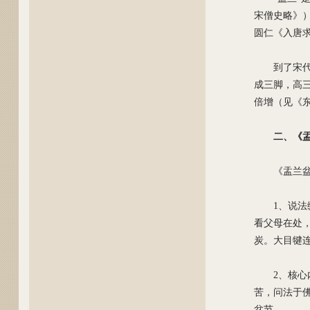
宋僧史略》
圆仁《入唐
到了宋
成三脚，高
倍增（见《
二、《
《盂兰
1、说
看父母在处
炭。大目犍
2、核
苦，问法于
盆节。