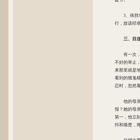
3、殊
行，故该经
三、目
有一次
不好的举止
来那里就是
看到的饿鬼
忍时，忽然
他的母
报？她的母
第一，他立
抖和痛楚，