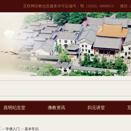
互联网宗教信息服务许可证编号：鄂（2026）0000011
佛历:
昌明纪念堂
佛教资讯
归元讲堂
区
->
学佛入门
->
基本常识