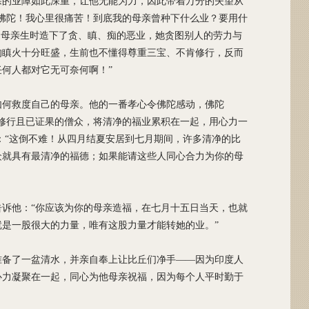
亲的业障如此深重，让他无能为力，因此带着万分的失望从
佛陀！我心里很痛苦！到底我的母亲曾种下什么业？要用什
的母亲生时造下了贪、瞋、痴的恶业，她贪图别人的劳力与
的瞋火十分旺盛，生前也不懂得尊重三宝、不肯修行，反而
何人都对它无可奈何啊！”
如何救度自己的母亲。他的一番孝心令佛陀感动，佛陀
修行且已证果的僧众，将清净的福业累积在一起，用心力一
：“这倒不难！从四月结夏安居到七月期间，许多清净的比
众就具有最清净的福德；如果能请这些人同心合力为你的母
诉他：“你应该为你的母亲造福，在七月十五日当天，也就
是一股很大的力量，唯有这股力量才能转她的业。”
准备了一盆清水，并亲自奉上让比丘们净手——因为印度人
心力凝聚在一起，同心为他母亲祝福，因为每个人平时勤于