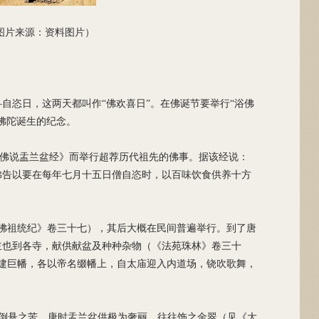
图片来源：资料图片）
自恣日，这两天都叫作“佛欢喜日”。在佛诞节要举行“浴佛
佛陀诞生的纪念。
《佛说盂兰盆经》而举行超荐历代祖先的佛事。据该经说：
佛告以要在每年七月十五日僧自恣时，以百味饮食供养十方
《佛祖统纪》卷三十七），其后大概在民间普遍举行。到了唐
主也到各寺，献供献盆及种种杂物（《法苑珠林》卷三十
；建巨幡，各以帝名缀幡上，自太庙迎入内道场，铙吹歌舞，
先亡倒悬之苦。唐时盂兰盆供极为奢丽，往往饰之金翠（见《大