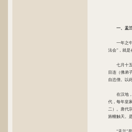
一、盂
一年之
法会”，就
七月十
目连（佛弟
自恣僧。以
在汉地
代，每年皇
二）。唐代
旌幢触天。
“盂兰