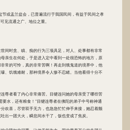
兰盆节或盂兰盆会，已普遍流行于我国民间，有益于民间之孝
，可见流通之广、地位之重。
在世间时贪、瞋、痴的行为三项具足，对人、处事都有非常
的母亲生在何处，于是进入定中看到一处很恐怖的地方，原
都非常的可怜，真的非常苦啊！再走到饿鬼道的境界中，他
哀嚎、饥饿难耐，那种境界令人惨不忍睹。当他看得十分不
犍连尊者看了内心非常痛苦。目犍连问她的母亲受了哪些苦
需要水，还有粮食！”目犍连尊者在佛陀的弟子中号称神通
十分欢喜，尽管双手无力，也急急忙忙伸手来接，她忍着颤
就吐出一团大火，瞬息间水干了，饭也变成了焦炭。