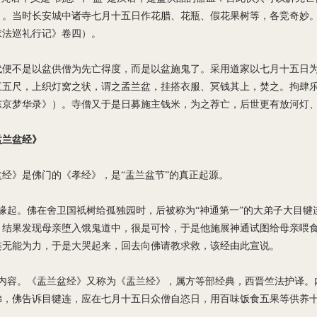
）。当时长安城中诸寺七月十五日作花腊、花瓶、假花果树等，各竞奇妙
求法巡礼行记》卷四）。
代便不是以盆供僧为先亡得度，而是以盆施鬼了。采用道家以七月十五日
三五尺，上织灯窝之状，谓之孟兰盆，挂搭衣服、冥钱其上，焚之。拘肆
东京梦华录》）。寺僧又于是日募施主钱米，为之荐亡，后世更有放河灯
盂兰盆经》
盆经》是佛门的《孝经》，是“盂兰盆节”的真正起源。
法缘起。佛在舍卫国祇树给孤独园时，后被称为“神通第一”的大弟子大目
，结果发现母亲堕入饿鬼道中，很是可怜，于是他施展神通试图给母亲喂
连无能为力，于是大哭起来，回去向佛请教求救，该经由此宣说。
心内容。《盂兰盆经》又称为《盂兰经》，属方等部经典，西晋竺法护译。
佛，佛告诉目犍连，应在七月十五日众僧自恣日，用百味饭食五果等供养