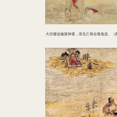
大目犍连施展神通，亲见亡母在饿鬼道。（