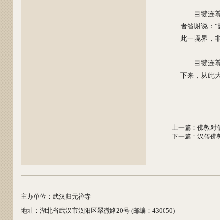
目犍连
者答谢说：
此一境界，
目犍连
下来，从此
上一篇
：
佛教对
下一篇
：
汉传佛
主办单位：武汉归元禅寺
地址：湖北省武汉市汉阳区翠微路20号 (邮编：430050)