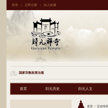
登录
|
立即注册
|
加入收藏
国家宗教政策法规
首页
归元历史
归元人文
首页
->
互动专