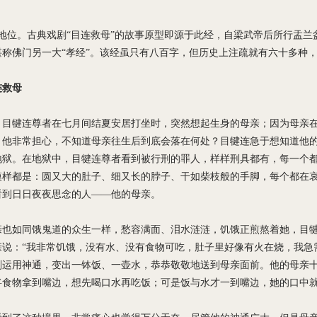
胜地位。古典戏剧“目连救母”的故事原型即源于此经，自梁武帝后所行盂
堪称佛门另一大“孝经”。该经虽只有八百字，但历史上注疏就有六十多种
连救母
，目犍连尊者在七月间结夏安居打坐时，突然想起生身的母亲；因为母亲
，他非常担心，不知道母亲往生后到底会落在何处？目犍连急于想知道他
地狱。在地狱中，目犍连尊者看到被行刑的罪人，样样刑具都有，每一个
模样都是：圆又大的肚子、细又长的脖子、干如柴枝般的手脚，每个都在
看到日日夜夜思念的人——他的母亲。
亲也如同饿鬼道的众生一样，愁容满面、泪水涟涟，饥饿正煎熬着她，目
亲说：“我非常饥饿，没有水、没有食物可吃，肚子里好像有火在烧，我急
刻运用神通，变出一钵饭、一壶水，恭恭敬敬地送到母亲面前。他的母亲
将食物拿到嘴边，想先喝口水再吃饭；可是饭与水才一到嘴边，她的口中