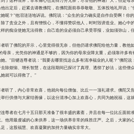
看到了这种境界，非常痛心也觉得万分无奈，尽管他的神通广大，但是母
当他出定后，赶紧去请教佛陀，在佛陀面前恭恭敬敬、五体投地礼拜说：“
救她呢？”他泪涟涟地诉说。佛陀说：“众生的业力确实是自作自受啊！你
，除了贪业之外，且有憎恨心，不懂得赞叹他人，时时毁谤造业。她心中
这样的痴业使她无法得救；自己造的业必须自己承受罪报，业如须弥山，任
尊者听了佛陀的开示，心里觉得很无奈，但他仍请求佛陀给他力量，教他
你的母亲，光凭你的神通是不够的，因为你的母亲业障太重，必须靠许多有
助她。”目犍连尊者说：“我要去哪里找这么多有清净福业的人呢？”佛陀说
于去除烦恼、增长智慧，在这段期间已探讨了真理、透彻了妙法，这些僧
她就可以得救了。”
尊者听了，内心非常欢喜，他就向每位僧伽、比丘一一顶礼请求。佛陀又告
天举行供僧与大家结善缘，以这分清净心加上欢喜心，共同为她祝福，这就
犍连尊者在七月十五日那天准备了很丰盛的素斋，并且在每一位比丘面前
吃。他用最虔诚的心来供养，这一场供养非常的
殊胜
庄严
。
之后，大家的
具足，这股福慧、欢喜凝聚的加持力量确实非常大。