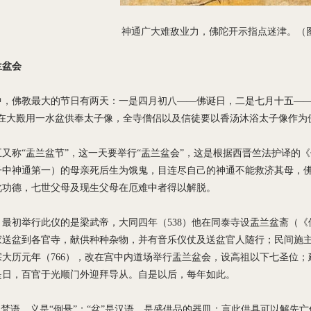
神通广大难敌业力，佛陀开示指点迷津。（
兰盆会
中，佛教最大的节日有两天：一是四月初八——佛诞日，二是七月十五——
是在大殿用一水盆供奉太子像，全寺僧侣以及信徒要以香汤沐浴太子像作为
五又称“盂兰盆节”，这一天要举行“盂兰盆会”，这是根据西晋竺法护译的
子中神通第一）的母亲死后生为饿鬼，目连尽自己的神通不能救济其母，
此功德，七世父母及现生父母在厄难中者得以解脱。
，最初举行此仪的是梁武帝，大同四年（538）他在同泰寺设盂兰盆斋（
家送盆到各官寺，献供种种杂物，并有音乐仪仗及送盆官人随行；民间施
宗大历元年（766），改在宫中内道场举行盂兰盆会，设高祖以下七圣位
是日，百官于光顺门外迎拜导从。自是以后，每年如此。
”是梵语，义是“倒悬”；“盆”是汉语，是盛供品的器皿：言此供具可以解