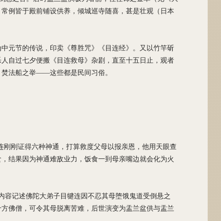
。常例皆于殿前铺设供养，倾城巡寺随喜，甚是壮观（日本
为中元节的传说，印卖《尊胜咒》《目连经》。又以竹竿斫
乐人自过七夕便搬《目连救母》杂剧，直至十五日止，观者
、焚法船之举——这些都是民间习俗。
犍连刚刚证得六种神通，打算救度父母以报亲恩，他用天眼查
食，结果因为神通难敌业力，饭食一到母亲嘴边就会化为火
内容记述佛陀大弟子目犍连因不忍其母堕饿鬼道受倒悬之
十方佛僧，可令其母脱离苦难，后世演变为盂兰盆供与盂兰