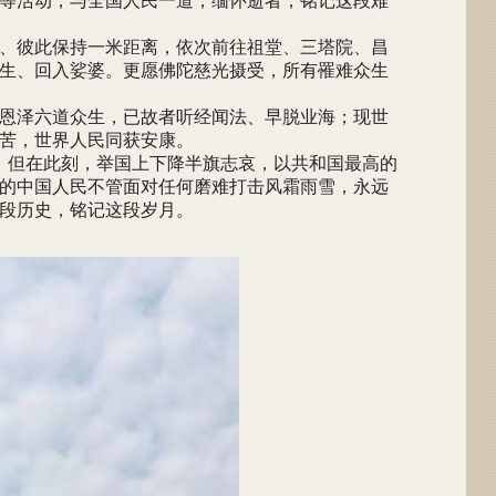
等活动，与全国人民一道，缅怀逝者，铭记这段难
罩、彼此保持一米距离，依次前往祖堂、三塔院、昌
生、回入娑婆。更愿佛陀慈光摄受，所有罹难众生
恩泽六道众生，已故者听经闻法、早脱业海；现世
苦，世界人民同获安康。
，但在此刻，举国上下降半旗志哀，以共和国最高的
的中国人民不管面对任何磨难打击风霜雨雪，永远
这段历史，铭记这段岁月。