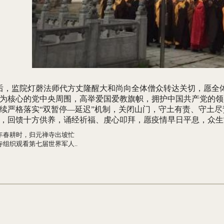
，监院灯磬法师代方丈隆醒大和尚向全体僧众转达关切，愿全
为核心的党中央周围，高举爱国爱教旗帜，拥护中国共产党的领
续严格落实“双暂停—延迟”机制，关闭山门，守土有责、守土
，回馈十方供养，诵经祈福、虔心叩拜，愿疫情早日平息，众生
年春耕时，归元禅寺出坡忙
寺组织观看第七届世界军人..