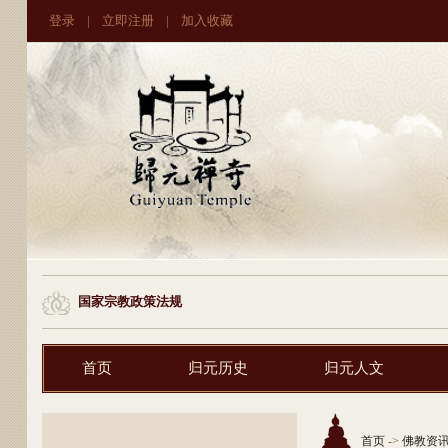
登录
|
立即注册
|
加入收藏
国家宗教政策法规
首页
归元历史
归元人文
首页
->
佛教资