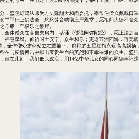
协会的号召，在做好个人防护的前提下，举行上供、诵经、默哀
0分，监院灯磬法师受方丈隆醒大和尚委托，率常住僧众佩戴口
念堂举行上供法会，悠悠梵音响彻庄严殿堂，愿祖师大德不舍众
之舟船，至极乐之彼岸。
，全体僧众在各自寮房内，恭诵《佛说阿弥陀经》，愿正法之言
、福慧双增。仰祈国土安宁、众生和乐；更愿五洲四海，再无病
整，全体僧众肃然站立在国旗下。鲜艳的五星红旗永远高高飘扬
些在与疫情搏击中献出宝贵生命的英烈和不幸罹难的众生。坚强
，但在此刻，我们低头默哀，用14亿中华儿女的同心同德牢记