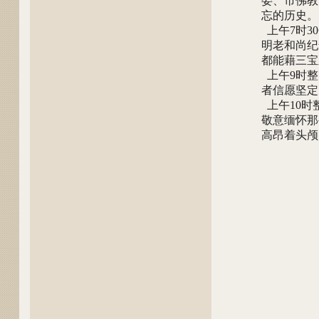
委、市佛教
忘的历史。
上午7时3
明老和尚纪
都能藉三宝
上午9时整
者信愿坚定
上午10时
敬意缅怀那
高昂着头颅