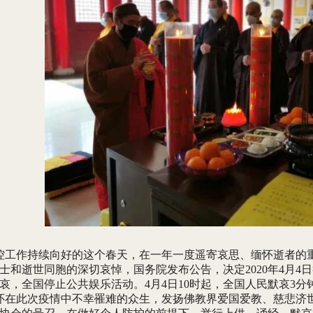
工作持续向好的这个春天，在一年一度遥寄哀思、缅怀逝者的
士和逝世同胞的深切哀悼，国务院发布公告，决定2020年4月
哀，全国停止公共娱乐活动。4月4日10时起，全国人民默哀3
在此次疫情中不幸罹难的众生，发扬佛教界爱国爱教、慈悲济