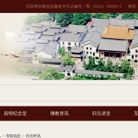
互联网宗教信息服务许可证编号：鄂（2026）0000011
佛历:
昌明纪念堂
佛教资讯
归元讲堂
讯
->
寺院动态
->
归元时讯