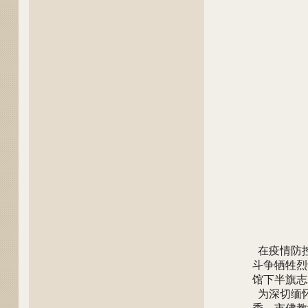
在疫情防控
斗争牺牲烈
馆下半旗志
为深切缅怀