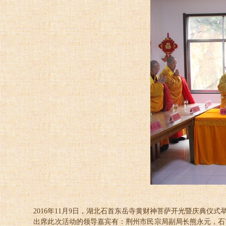
2016年11月9日，湖北石首东岳寺黄财神菩萨开光暨庆典仪
出席此次活动的领导嘉宾有：荆州市民宗局副局长熊永元，石