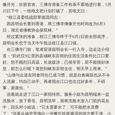
像开光，欣获首肯。三佛寺准备工作有条不紊地进行着，
5
月
25
日下午，一纸电文把计划打破了，其电文曰：
“枝江县委统战部覃德茂同志：
因昌明会长要到香港，将三佛寺佛像开光时间改为
6
月
3
日，湖北省佛教协会柴双林。”
经过紧张的准备，枝江三佛寺终于于
6
月
2
日前全部就序，
昌明会长也于当天中午抵达枝江县江口镇。
在三佛寺门前，笔者迎请昌明会长一行入寺，边走边介绍
道：“距此仅
9
公里的县城峡东宾馆的住宿生活条件比江口要
好。您不顾烈日高温，长途跋涉，已很辛苦，若不能很好休
息，那怎么行呢？请您到峡东宾馆去住，明天早上再来。”
“山僧与众道友同食同住已成习惯，就是自食碗筷也从不令
人洗涮，均自己动手。再者我在江口也住过好多年，不碍
事，谢谢你。”
说着就走进了江口一家招待所。服务小姐为昌明端来一盆
洗脸水，放下香皂。昌明洗毕，就将洗脸水泼入门前的花丛
中，回头对小姐说：“它太需要水了，可不能把水浪费
了。”说着从袖兜里掏出一张餐巾纸将溅湿的地方擦干净。小