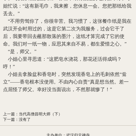
姐忙说：“这有新毛巾，我来擦，您休息一会。您把那纸给我
丢去。”
“不用劳驾你了，你很辛苦。我习惯了，这张餐巾纸是我在
武汉开会时用过的，这是它第二次为我服务，过会它干了
后，我要带回去蘸那散落的墨汁，这纸才算完成了它的使
命。我们对一纸一物，应思其来自不易，都生爱惜之心。”
“是，师父。”
小姐心里寻思道：“这肥皂水浇花，那花还活得成吗？
哼！”
小姐去拿脸盆和香皂时，突然发现香皂上的毛刺依然“耸
立”——香皂根本没使用。不由内心自责“真是想当然。差一
点屈怪了师父。幸好没当面说出，不然那就惨了！”
上一篇
：
当代高僧昌明大师（下）
下一篇
：
没有了
主办单位：武汉归元禅寺