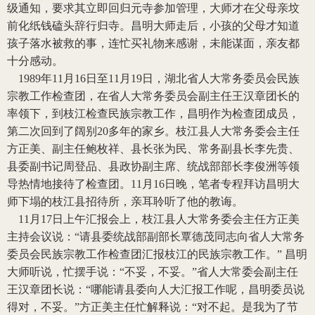
级通知，要求其立即回归元寺参加管理，大师才在父母亲坟
前化纸钱磕头辞行归寺。昌明大师走后，小孩的父母才知道
孩子落水被救的事，连忙买礼物来感谢，未能谋面，亲友都
十分感动。
1989
年
11
月
16
日至
11
月
19
日，湖北省人大常务委员会民族
宗教工作检查团，在省人大常务委员会副主任王汉章团长的
率领下，到枝江检查民族宗教工作，昌明作为检查团成员，
第二次回到了阔别
20
多年的家乡。枝江县人大常务委会主任
方正美、副主任鲍枚祥、县长张为民、常务副县长李先贵、
县委副书记周登品、县政协副主席、统战部部长李俊洲等领
导热情地接待了检查团。
11
月
16
日晚，笔者专程拜访昌明大
师下塌的枝江县招待所，亲耳聆听了他的教诲。
11
月
17
日上午汇报会上，枝江县人大常务委会主任方正美
主持会议说：“请县委统战部副部长覃德茂同志向省人大常务
委员会民族宗教工作检查团汇报枝江的民族宗教工作。” 昌明
大师听说，忙摆手说：“不妥，不妥。”省人大常委会副主任
王汉章团长说：“哪能请县委向人大汇报工作呢，昌明委员说
得对，不妥。”方正美主任忙解释说：“对不起。是我为了节