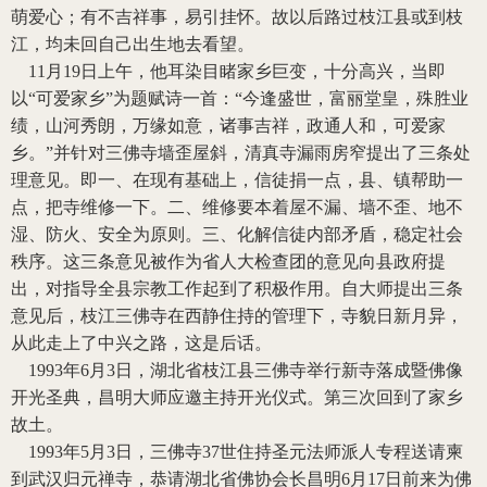
萌爱心；有不吉祥事，易引挂怀。故以后路过枝江县或到枝
江，均未回自己出生地去看望。
11
月
19
日上午，他耳染目睹家乡巨变，十分高兴，当即
以“可爱家乡”为题赋诗一首：“今逢盛世，富丽堂皇，殊胜业
绩，山河秀朗，万缘如意，诸事吉祥，政通人和，可爱家
乡。”并针对三佛寺墙歪屋斜，清真寺漏雨房窄提出了三条处
理意见。即一、在现有基础上，信徒捐一点，县、镇帮助一
点，把寺维修一下。二、维修要本着屋不漏、墙不歪、地不
湿、防火、安全为原则。三、化解信徒内部矛盾，稳定社会
秩序。这三条意见被作为省人大检查团的意见向县政府提
出，对指导全县宗教工作起到了积极作用。自大师提出三条
意见后，枝江三佛寺在西静住持的管理下，寺貌日新月异，
从此走上了中兴之路，这是后话。
1993
年
6
月
3
日，湖北省枝江县三佛寺举行新寺落成暨佛像
开光圣典，昌明大师应邀主持开光仪式。第三次回到了家乡
故土。
1993
年
5
月
3
日，三佛寺
37
世住持圣元法师派人专程送请柬
到武汉归元禅寺，恭请湖北省佛协会长昌明
6
月
17
日前来为佛