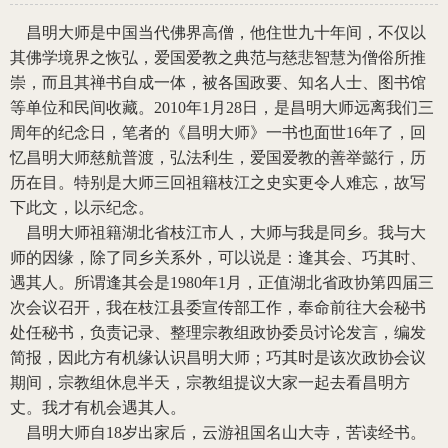
昌明大师是中国当代佛界高僧，他住世九十年间，不仅以
其佛学境界之恢弘，爱国爱教之典范与慈悲智慧为僧俗所推
崇，而且其禅书自成一体，被各国政要、知名人士、图书馆
等单位和民间收藏。
2010
年
1
月
28
日，是昌明大师远离我们三
周年的纪念日，笔者的《昌明大师》一书也面世
16
年了，回
忆昌明大师慈航普渡，弘法利生，爱国爱教的善举懿行，历
历在目。特别是大师三回祖籍枝江之史实更令人难忘，故写
下此文，以示纪念。
昌明大师祖籍湖北省枝江市人，大师与我是同乡。我与大
师的因缘，除了同乡关系外，可以说是：逢其会、巧其时、
遇其人。所谓逢其会是
1980
年
1
月，正值湖北省政协第四届三
次会议召开，我在枝江县委宣传部工作，奉命前往大会秘书
处任秘书，负责记录、整理宗教组政协委员讨论发言，编发
简报，因此方有机缘认识昌明大师；巧其时是该次政协会议
期间，宗教组休息半天，宗教组提议大家一起去看昌明方
丈。我才有机会遇其人。
昌明大师自
18
岁出家后，云游祖国名山大寺，苦读经书。