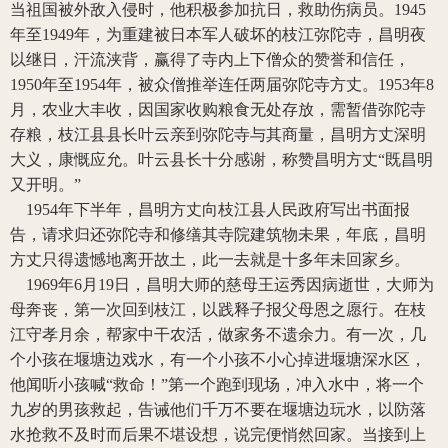
当祖国被外敌入侵时，他积极参加抗日，救助伤病员。
1945
年至
1949
年，为重建被日本军人破坏的枝江弥陀寺，昌明夜
以继日，汗流浃背，赢得了寺内上下僧众的赞誉和信任，
1950
年至
1954
年，被众僧推举连任两届弥陀寺方丈。
1953
年
8
月，农业大丰收，因国家收购粮食无处存放，需暂借弥陀寺
存粮，枝江县县长叶云亲到弥陀寺与其商量，昌明方丈深明
大义，康慨应允。叶云县长十分感谢，称赞昌明方丈“既昌明
又开明。”
1954
年下半年，昌明方丈向枝江县人民政府写出书面报
告，请求归还弥陀寺和修缮其寺院建筑物未果，年底，昌明
方丈只得遗憾地离开故土，此一去就是十多年未回家乡。
1969
年
6
月
19
日，昌明大师的慈母王运秀因病逝世，大师为
母奔丧，第一次回到枝江，以践释子报父母恩之愿行。在枝
江守孝月余，帮家中干农活，做家务不遗余力。有一次，几
个小孩在堰塘边戏水，有一个小孩不小心掉进堰塘深水区，
他闻听小孩喊“救命！”第一个跑到现场，冲入水中，将一个
九岁的男孩救起，告诫他们千万不要在堰塘边玩水，以防落
水抢救不及时而后果不堪设想，说完便悄然回家。当接到上