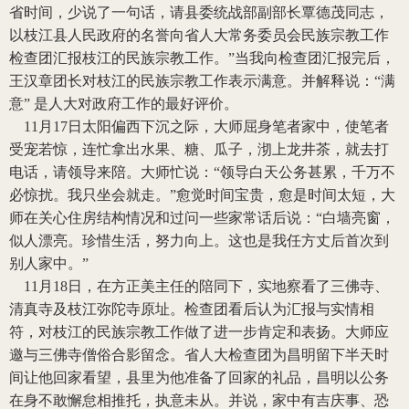
省时间，少说了一句话，请县委统战部副部长覃德茂同志，
以枝江县人民政府的名誉向省人大常务委员会民族宗教工作
检查团汇报枝江的民族宗教工作。”当我向检查团汇报完后，
王汉章团长对枝江的民族宗教工作表示满意。并解释说：“满
意” 是人大对政府工作的最好评价。
11
月
17
日太阳偏西下沉之际，大师屈身笔者家中，使笔者
受宠若惊，连忙拿出水果、糖、瓜子，沏上龙井茶，就去打
电话，请领导来陪。大师忙说：“领导白天公务甚累，千万不
必惊扰。我只坐会就走。”愈觉时间宝贵，愈是时间太短，大
师在关心住房结构情况和过问一些家常话后说：“白墙亮窗，
似人漂亮。珍惜生活，努力向上。这也是我任方丈后首次到
别人家中。”
11
月
18
日，在方正美主任的陪同下，实地察看了三佛寺、
清真寺及枝江弥陀寺原址。检查团看后认为汇报与实情相
符，对枝江的民族宗教工作做了进一步肯定和表扬。大师应
邀与三佛寺僧俗合影留念。省人大检查团为昌明留下半天时
间让他回家看望，县里为他准备了回家的礼品，昌明以公务
在身不敢懈怠相推托，执意未从。并说，家中有吉庆事、恐