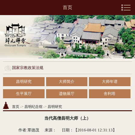
首页
国家宗教政策法规
昌明研究
大师简介
大师年谱
生平展厅
遗物展厅
舍利塔
首页
->
昌明纪念馆
->
昌明研究
当代高僧昌明大师（上）
作者:覃德茂 来源：
日期：【2016-08-01 12:31:13】