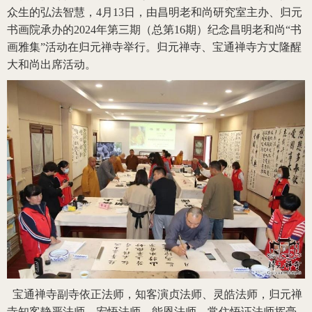
众生的弘法智慧，4月13日，由昌明老和尚研究室主办、归元
书画院承办的2024年第三期（总第16期）纪念昌明老和尚“书
画雅集”活动在归元禅寺举行。归元禅寺、宝通禅寺方丈隆醒
大和尚出席活动。
宝通禅寺副寺依正法师，知客演贞法师、灵皓法师，归元禅
寺知客静严法师、宏悟法师、能恩法师，常住悟证法师挥毫