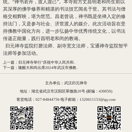
统。“禅书若舟，渡人渡己”。本寺前方丈昌明老和尚生前以
其深厚的佛学修养和精湛的书法技艺闻名于世。其书法与僧
格交相辉映，堪为世范。昌老曾说，禅书既是坐禅入定的修
持法门，又是参与社会、济世渡人的媒介。此次活动旨在坚
持佛教中国化方向，进一步弘扬中华优秀传统文化，以书法
传递正能量，践行昌明老和尚的教诲。
归元禅寺监院灯磬法师、副寺宽文法师，宝通禅寺监院智平
法师等参加活动。
上一篇
：
归元禅寺举行“庆祝中华人民共和..
下一篇
：
隆醒大和尚出席2024年武汉市佛教..
主办单位：武汉归元禅寺
地址：湖北省武汉市汉阳区翠微路20号 (邮编：430050)
客堂电话：027-84844756 电子邮箱：1320611153@qq.com