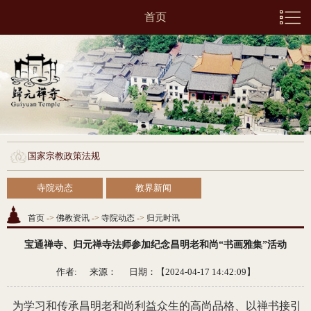
首页
国家宗教政策法规
寺院动态
教界新闻
首页
->
佛教资讯
->
寺院动态
->
归元时讯
宝通禅寺、归元禅寺法师参加纪念昌明老和尚“书画雅集”活动
作者: 来源：
日期：【2024-04-17 14:42:09】
为学习和传承昌明老和尚利益众生的高尚品格、以禅书接引