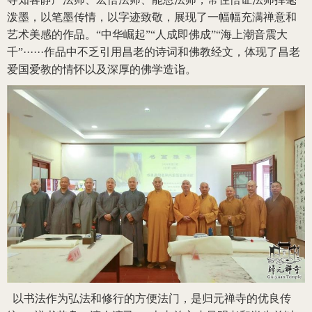
泼墨，以笔墨传情，以字迹致敬，展现了一幅幅充满禅意和
艺术美感的作品。“中华崛起”“人成即佛成”“海上潮音震大
千”······作品中不乏引用昌老的诗词和佛教经文，体现了昌老
爱国爱教的情怀以及深厚的佛学造诣。
以书法作为弘法和修行的方便法门，是归元禅寺的优良传