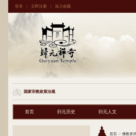
登录
|
立即注册
|
加入收藏
国家宗教政策法规
首页
归元历史
归元人文
首页
->
佛教资