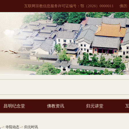
互联网宗教信息服务许可证编号：鄂（2026）0000011
佛历:
昌明纪念堂
佛教资讯
归元讲堂
讯
->
寺院动态
->
归元时讯