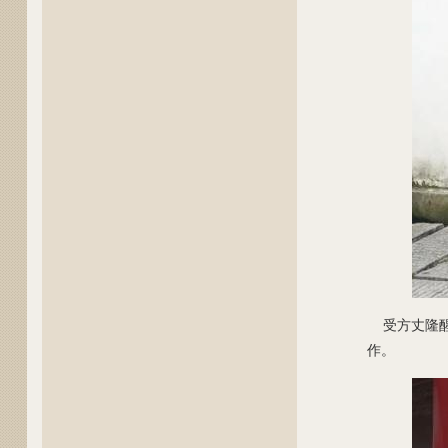
受方丈隆醒
作。