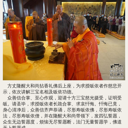
方丈隆醒大和尚拈香礼佛后上座，为求授皈依者作慈悲开
示，依次讲解三宝名相及皈依功德。
众善信合掌、至心作观，迎请十方三宝慈光摄受，证明受
皈。请圣毕，求授皈依者长跪合掌、求哀忏悔。忏悔已竟，
身心清净后，众善信齐声恭诵，尽形寿皈依佛，尽形寿皈依
法，尽形寿皈依僧，并在隆醒大和尚带领下，发四弘誓愿，
众生无边誓愿度，烦恼无尽誓愿断，法门无量誓愿学，佛道
无上誓愿成。