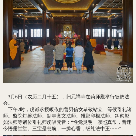
3月6日（农历二月十五），归元禅寺在药师殿举行皈依法
会。
下午2时，虔诚求授皈依的善男信女恭敬站立，等候引礼诸
师。监院灯磬法师、副寺宽文法师、维那印根法师、纠察彰
如法师等诸位引礼师虔唱梵音：“性觉灵明，寂照真常，昔迷
今悟露堂堂。三宝是慈航，一瓣心香，皈礼法中王······”