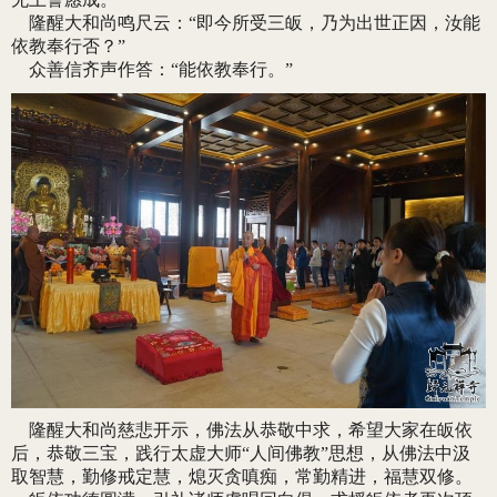
隆醒大和尚鸣尺云：“即今所受三皈，乃为出世正因，汝能
依教奉行否？”
众善信齐声作答：“能依教奉行。”
隆醒大和尚慈悲开示，佛法从恭敬中求，希望大家在皈依
后，恭敬三宝，践行太虚大师“人间佛教”思想，从佛法中汲
取智慧，勤修戒定慧，熄灭贪嗔痴，常勤精进，福慧双修。