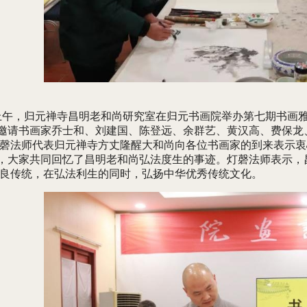
上午，归元禅寺昌明老和尚研究室在归元书画院举办第七期书画
邀请书画家乔士和、刘建国、陈登远、余群艺、黄汉高、费保龙
磬法师代表归元禅寺方丈隆醒大和尚向各位书画家的到来表示衷
，大家共同回忆了昌明老和尚弘法度生的事迹。灯磬法师表示，
良传统，在弘法利生的同时，弘扬中华优秀传统文化。