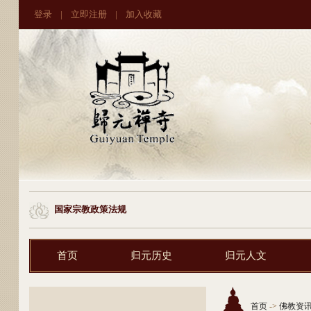
登录
|
立即注册
|
加入收藏
国家宗教政策法规
首页
归元历史
归元人文
首页
->
佛教资