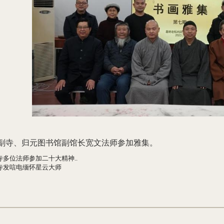
副寺、归元图书馆副馆长宽文法师参加雅集。
寺多位法师参加二十大精神..
寺发唁电缅怀星云大师