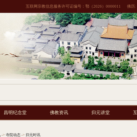
互联网宗教信息服务许可证编号：鄂（2026）0000011
佛历:
昌明纪念堂
佛教资讯
归元讲堂
讯
->
寺院动态
->
归元时讯