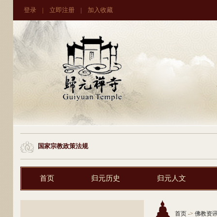
登录
|
立即注册
|
加入收藏
国家宗教政策法规
首页
归元历史
归元人文
首页
->
佛教资