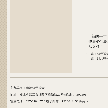
新的一年
也衷心祝愿
法久住！
上一篇
：
归元禅
下一篇
：
归元禅寺
主办单位：武汉归元禅寺
地址：湖北省武汉市汉阳区翠微路20号 (邮编：430050)
客堂电话：027-84844756 电子邮箱：1320611153@qq.com