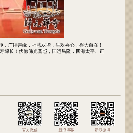
净，广结善缘，福慧双增，生欢喜心，得大自在！
寿绵长！伏愿佛光普照，国运昌隆，四海太平、正
官方微信
新浪博客
新浪微博