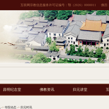
互联网宗教信息服务许可证编号：鄂（2026）0000011
佛历:
昌明纪念堂
佛教资讯
归元讲堂
讯
->
寺院动态
->
归元时讯