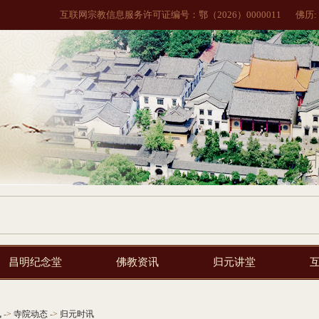
互联网宗教信息服务许可证编号：鄂（2026）0000011
佛历:
昌明纪念堂
佛教资讯
归元讲堂
讯
->
寺院动态
->
归元时讯