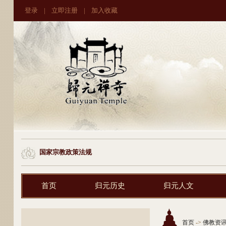
登录
|
立即注册
|
加入收藏
国家宗教政策法规
首页
归元历史
归元人文
首页
->
佛教资