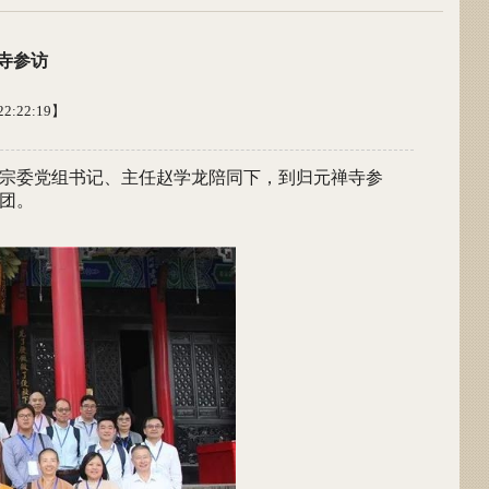
寺参访
2:22:19】
市民宗委党组书记、主任赵学龙陪同下，到归元禅寺参
团。