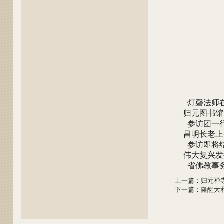
灯磬法师在
归元图书馆
参访团一行
昌明长老上
参访即将结
伟大复兴发
省佛教事
上一篇
：
归元禅
下一篇
：
隆醒大