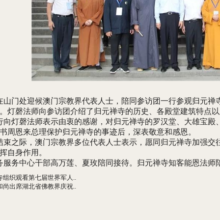
山门处迎候澳门宗教界代表人士，陪同参访团一行参观归元禅
。灯磬法师向参访团介绍了归元禅寺的历史、各殿堂建筑特点以
向灯磬法师表示由衷的感谢，对归元禅寺的罗汉堂、大雄宝殿
书周恩来总理保护归元禅寺的事迹后，深表敬意和感恩。
束之际，澳门宗教界多位代表人士表示，愿同归元禅寺加强交
挥自身作用。
务服务中心干部高万莲、夏玫陪同接待。归元禅寺知客能恩法师
寺组织观看第七届世界军人..
和尚出席湖北省佛教界庆祝..