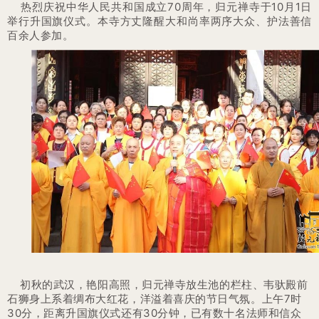
热烈庆祝中华人民共和国成立70周年，归元禅寺于10月1日
举行升国旗仪式。本寺方丈隆醒大和尚率两序大众、护法善信
百余人参加。
初秋的武汉，艳阳高照，归元禅寺放生池的栏柱、韦驮殿前
石狮身上系着绸布大红花，洋溢着喜庆的节日气氛。上午7时
30分，距离升国旗仪式还有30分钟，已有数十名法师和信众