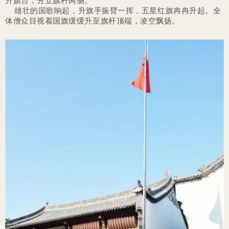
升旗台，分立旗杆两侧。
雄壮的国歌响起，升旗手振臂一挥，五星红旗冉冉升起。全
体僧众目视着国旗缓缓升至旗杆顶端，凌空飘扬。