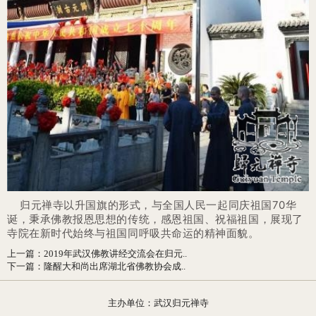
归元禅寺以升国旗的形式，与全国人民一起同庆祖国70华
诞，秉承佛教报恩思想的传统，感恩祖国、祝福祖国，展现了
寺院在新时代始终与祖国同呼吸共命运的精神面貌。
上一篇
：
2019年武汉佛教讲经交流会在归元..
下一篇
：
隆醒大和尚出席湖北省佛教协会成..
主办单位：武汉归元禅寺