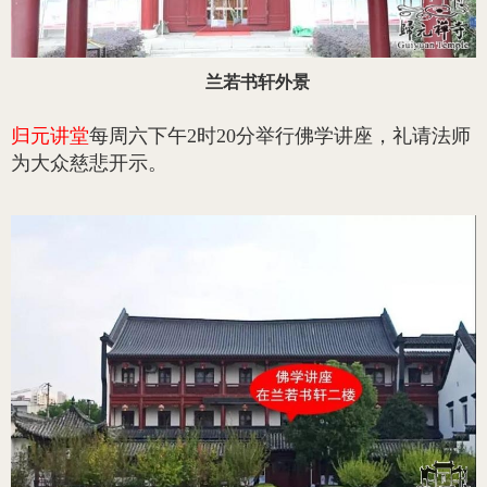
兰若书轩外景
归元讲堂
每周六下午2时20分举行佛学讲座，礼请法师
为大众慈悲开示。