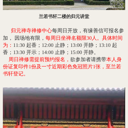
兰若书轩二楼的归元讲堂
归元禅寺禅修中心
每周日开放，有缘善信可报名参
加， 因场地有限，
每周日坐禅名额限30人。具体时间
为：
11:30 起香；12:00 止静；13:00 开静；13:10 起
香；13:30 开示；14:00 止静；15:00 开静。
周日禅修需提前预约报名，
欲参加者请携带
本人身
份证复印件1份及一寸近期彩色免冠照片1张，至兰若
书轩登记。