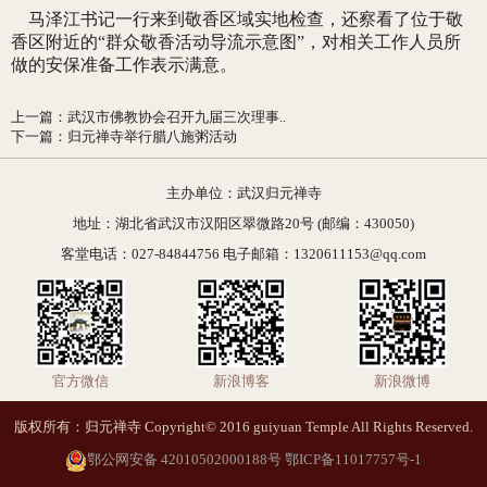
马泽江书记一行来到敬香区域实地检查，还察看了位于敬
香区附近的“群众敬香活动导流示意图”，对相关工作人员所
做的安保准备工作表示满意。
上一篇
：
武汉市佛教协会召开九届三次理事..
下一篇
：
归元禅寺举行腊八施粥活动
主办单位：武汉归元禅寺
地址：湖北省武汉市汉阳区翠微路20号 (邮编：430050)
客堂电话：027-84844756 电子邮箱：1320611153@qq.com
官方微信
新浪博客
新浪微博
版权所有：归元禅寺 Copyright© 2016 guiyuan Temple All Rights Reserved.
鄂公网安备 42010502000188号
鄂ICP备11017757号-1