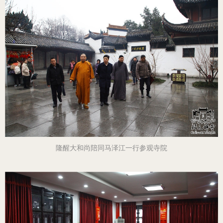
隆醒大和尚陪同马泽江一行参观寺院