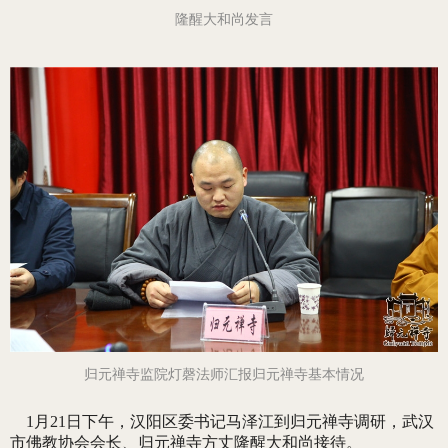
隆醒大和尚发言
归元禅寺监院
灯磬法师
汇报归元禅寺基本情况
1月21日下午，汉阳区委书记马泽江到归元禅寺调研，武汉
市佛教协会会长、归元禅寺方丈隆醒大和尚接待。