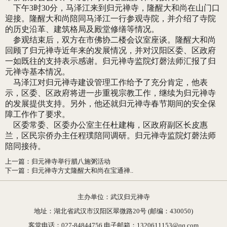
下午3时30分，马泽江来到归元禅寺，隆醒大和尚在山门口
迎接。隆醒大和尚陪同马泽江一行参观寺院，并介绍了寺院
的历史沿革、建筑格局及殿堂修缮等情况。
参观结束后，双方在市佛协二楼会议室座谈。隆醒大和尚
回顾了归元禅寺近年来的发展情况，并对汉阳区委、区政府
一如既往的支持表示感谢。归元禅寺监院灯磬法师汇报了归
元禅寺基本情况。
马泽江对归元禅寺建设管理工作给予了充分肯定，他表
示，区委、区政府将进一步重视宗教工作，继续为归元禅寺
的发展提供支持。另外，他还就归元禅寺春节期间的安全保
障工作作了要求。
区委常委、区委办公室主任杜建梅，区政府副区长皮惠
兰，区民宗侨办主任程璞陪同调研。归元禅寺监院灯磬法师
陪同接待。
上一篇
：
归元禅寺举行腊八施粥活动
下一篇
：
归元禅寺方丈隆醒大和尚在宝通禅..
主办单位：武汉归元禅寺
地址：湖北省武汉市汉阳区翠微路20号 (邮编：430050)
客堂电话：027-84844756 电子邮箱：1320611153@qq.com