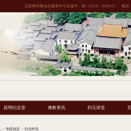
互联网宗教信息服务许可证编号：鄂（2026）0000011
佛历:
昌明纪念堂
佛教资讯
归元讲堂
讯
->
寺院动态
->
归元时讯