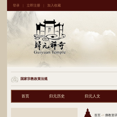
登录
|
立即注册
|
加入收藏
国家宗教政策法规
首页
归元历史
归元人文
首页
->
佛教资