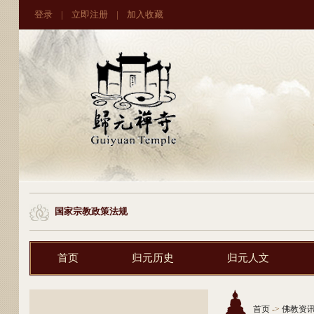
登录
|
立即注册
|
加入收藏
国家宗教政策法规
首页
归元历史
归元人文
首页
->
佛教资