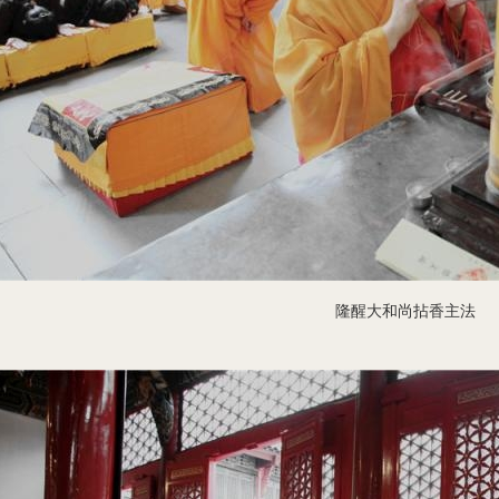
隆醒大和尚拈香主法