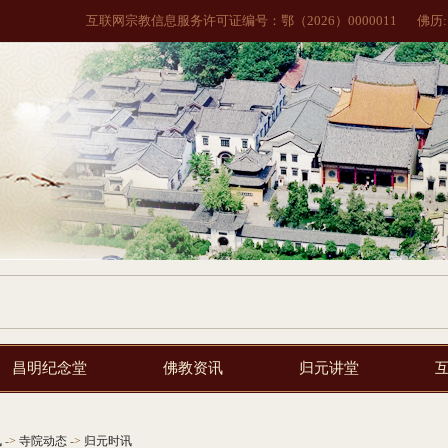
互联网宗教信息服务许可证编号：鄂（2026）0000011
佛历
昌明纪念堂
佛教资讯
归元讲堂
讯
->
寺院动态
->
归元时讯