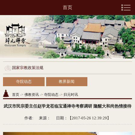
首页
国家宗教政策法规
寺院动态
教界新闻
首页
->
佛教资讯
->
寺院动态
->
归元时讯
武汉市民宗委主任赵学龙莅临宝通禅寺考察调研 隆醒大和尚热情接待
作者: 来源：
日期：【2017-05-26 12:39:29】