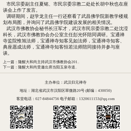
市民宗委副主任夏铭、市民宗委宗教二处处长胡中秋也在座
谈会上作了发言。
调研期间，赵学龙主任一行还察看了武昌佛学院新教学楼规
划布局图，并询问了武昌佛学院建设发展的相关情况。
武汉市佛教协会秘书长汪军才，武汉市民宗委宗教二处沈滢
科长，武汉市佛教协会办公室主任彭光怀陪同调研。宝通禅
寺监院惟旭法师，宝通禅寺知客见如法师，宝通禅寺知客、
典座愿成法师，宝通禅寺知客恒若法师陪同接待并参与座
谈。
上一篇
：
隆醒大和尚主持武汉市佛教协会201..
下一篇
：
隆醒大和尚受邀出席当阳玉泉寺道..
主办单位：武汉归元禅寺
地址：湖北省武汉市汉阳区翠微路20号 (邮编：430050)
客堂电话：027-84844756 电子邮箱：1320611153@qq.com