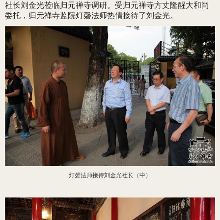
社长刘金光莅临归元禅寺调研。受归元禅寺方丈隆醒大和尚
委托，归元禅寺监院灯磬法师热情接待了刘金光。
灯磬法师接待刘金光社长（中）