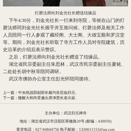
灯磬法师向刘金光社长赠送结缘品
下午4:30分，刘金光社长一行来到寺院，等候在山门的灯
磬法师同刘金光社长握手并互致问候。灯磬法师及相关工作
人员陪同一行人参观了藏经阁、大士阁、大雄宝殿和罗汉堂
等。期间，刘金光社长听取了寺方工作人员对寺院建筑，历
史沿革的介绍后表示赞叹。
之后，灯磬法师向刘金光社长赠送了结缘品。
湖北省民宗委副主任朱思林，武汉市民宗委副主任夏铭、
二处处长胡中秋等陪同调研。
武汉市佛协办公室主任彭光怀陪同接待。
上一篇
：
中央统战部副部长戴均良莅临归元..
下一篇
：
隆醒大和尚受邀出席净慧长老示寂..
主办单位：武汉归元禅寺
地址：湖北省武汉市汉阳区翠微路20号 (邮编：430050)
客堂电话：027-84844756 电子邮箱：1320611153@qq.com