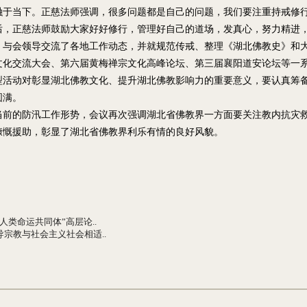
融于当下。正慈法师强调，很多问题都是自己的问题，我们要注重持戒修
后，正慈法师鼓励大家好好修行，管理好自己的道场，发真心，努力精进
，与会领导交流了各地工作动态，并就规范传戒、整理《湖北佛教史》和
文化交流大会、第六届黄梅禅宗文化高峰论坛、第三届襄阳道安论坛等一
型活动对彰显湖北佛教文化、提升湖北佛教影响力的重要意义，要认真筹
圆满。
当前的防汛工作形势，会议再次强调湖北省佛教界一方面要关注教内抗灾
慷慨援助，彰显了湖北省佛教界利乐有情的良好风貌。
人类命运共同体”高层论..
导宗教与社会主义社会相适..