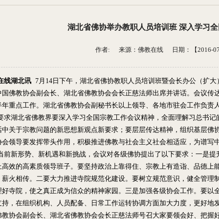
湖北省佛协举办教职人员培训班 深入学习
作者: 来源：
佛教在线
日期：【2016-07-2
在线湖北讯
7月14日下午，湖北省佛协教职人员培训班暨会长办公（扩
中国佛教协会副会长、湖北省佛教协会会长正慈法师出席并讲话。会议传
半年重点工作。湖北省佛教协会副秘书长以上领导、各地市驻会工作负责人
要求湖北省佛教界要深入学习全国宗教工作会议精神，全面理解习总书记
话中关于宗教问题的新思想新观点新要求；要层层传达精神，组织基层佛
协会领导要发挥带头作用，积极推进佛教与社会主义社会相适应，为谱写
当前新形势、新机遇和新挑战，会议对各级佛协提出了以下要求：一是提
上高效的高素质领导班子。要坚持政治上靠得住、宗教上有造诣、品德上
，薪火相传。二要大力推进寺院规范化建设。要树立规范意识，健全管理
理好寺院，使之真正成为信众的精神家园。三是加强各级协会工作。要以
支持，在组织机构、人员配备、日常工作运转协调方面加大力度，更好地
佛教协会副会长、湖北省佛教协会会长正慈法师号召大家要领会好、把握