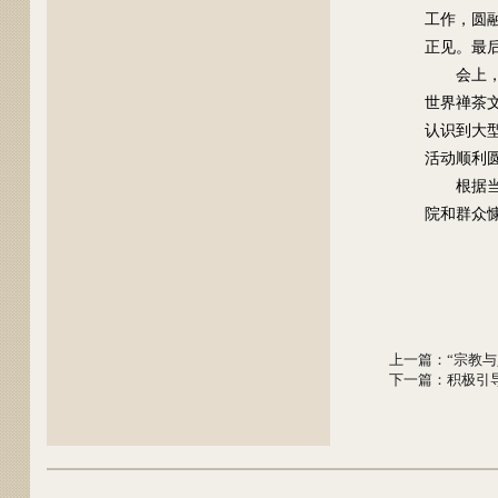
工作，圆
正见。最
会上
世界禅茶
认识到大
活动顺利
根据
院和群众
上一篇
：
“宗教与
下一篇
：
积极引