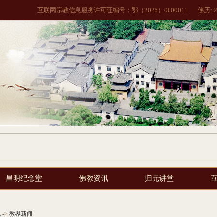
互联网宗教信息服务许可证编号：鄂（2026）0000011
佛历:
2
昌明纪念堂
佛教资讯
归元讲堂
讯
->
教界新闻