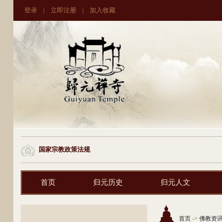
登录
|
立即注册
|
加入收藏
国家宗教政策法规
首页
归元历史
归元人文
首页
->
佛教资