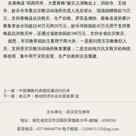
在黄梅县“风雨同舟，大爱黄梅”赈灾义演晚会上，四祖寺、五祖
寺、妙乐寺等重点宗教活动场所负责人先后登台，现场捐赠善款76万
元，支持黄梅县抗洪救灾、生产自救。罗田县佛协、蕲春县道协累计
募集资金分别超过40万元和20万元，妙乐寺除捐款45万元用于支持黄
梅县抗洪救灾外，还通过省政协捐款100万元，支持全省抗灾救灾。
据悉，市宗教界捐款主要用于两大块：一是慰问受灾宗教教职人
员，支持受灾宗教活动场所恢复重建；二是交由地方抗灾救灾机构统
筹使用，集中用于灾民安置、生产自救和灾后重建。
上一篇
：
中国佛教代表团应邀访问日本
下一篇
：
俞正声：推动经济社会全面发展 促..
主办单位：武汉归元禅寺
地址：湖北省武汉市汉阳区翠微路20号 (邮编：430050)
客堂电话：027-84844756 电子邮箱：1320611153@qq.com